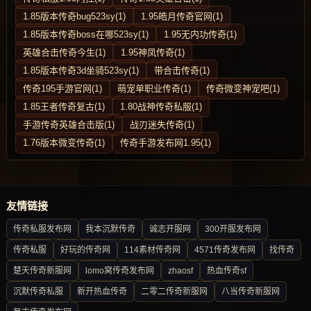
1.85版本传奇bug523sy(1)
1.95皓月传奇官网(1)
1.85版本传奇boss在哪523sy(1)
1.95无内功传奇(1)
英雄合击传奇今生(1)
1.95神凤传奇(1)
1.85版本传奇3d坐骑523sy(1)
带合击传奇(1)
传奇195手游官网(1)
萌宠单职业传奇(1)
传奇微变神宠吧(1)
1.85王者传奇复古(1)
1.80战神传奇私服(1)
手游传奇英雄合击版(1)
战刃迷失传奇(1)
1.76版本微变传奇(1)
传奇手游发布网1.95(1)
友情链接
传奇私服发布网
我本沉默传奇
诚志开服网
300开服发布网
传奇私服
好玩的传奇网
114素材传奇网
4571传奇发布网
找传奇
楚天传奇新服网
lomo窝传奇发布网
zhaosf
热血传奇sf
沉默传奇私服
新开热血传奇
二零二传奇新服网
八当传奇新服网