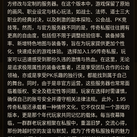
方修改与定制的服务器。在这个版本中，游戏保留了原始
的画风、职业设定与核心玩法，如战士、法师、道士三大
职业的经典对决，以及刺激的副本探险、公会战、PK竞
技等。然而，与官方服务器不同的是，传奇私服往往拥有
更高的自由度，包括但不限于调整经验倍率、装备掉落
率、新增特色地图与装备等，旨在为玩家提供更加个性
化、快速成长的游戏体验。 选择加入1.95传奇私服，玩
家可以迅速感受到那份久违的激情与热血。在这里，无论
是追求极限属性的装备收集者，还是享受团队合作的公会
领袖，亦或是享受PK乐趣的独行侠，都能找到属于自己
的舞台。同时，由于是非官方运营，这些服务器也常常面
临着版权、安全及稳定性等问题，玩家在选择时需谨慎，
确保自己的账号安全并遵守相关法律法规。 此外，1.95
传奇私服还承载着一种情怀文化，它不仅仅是一个游戏的
版本，更是那个年代玩家共同记忆的载体。每当夜幕降
临，一群群老玩家相聚在私服中，重温旧梦，交流心得，
那份跨越时空的友谊与默契，成为了传奇私服独有的魅力