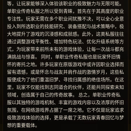
等，让玩家能够深入体验该职业的极致魅力与无限可能。
单职业传奇私服之所以受到青睐，首先在于其高度的职业
专注性。玩家无需在多个职业间犹豫不决，可以全心全意
投入到所选职业的技能研究、装备搭配与战术策略中，极
大地提升了游戏的沉浸感和成就感。此外，这类私服往往
通过调整游戏平衡性、增加特色玩法、优化升级系统等方
式，为玩家带来前所未有的游戏体验，让每一次战斗都充
满挑战与惊喜。 同时，单职业传奇私服也是玩家怀旧情
怀的寄托之地。许多玩家在原版游戏中或许因职业选择而
留有遗憾，或是怀念与战友并肩作战的激情岁月，这些私
服便成为了他们重温旧梦、寻找归属感的绝佳场所。在这
里，玩家不仅能找到志同道合的伙伴，还能共同探索未知
领域，创造属于自己的传奇故事。 总之，单职业传奇私
服以其独特的游戏机制、丰富的游戏内容以及浓厚的怀旧
氛围，在网络游戏界占据了一席之地。它不仅是玩家追求
极致游戏体验的选择，更是承载了无数玩家青春回忆与梦
想的重要载体。