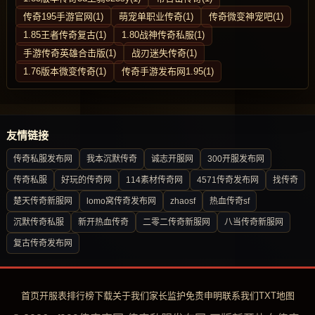
传奇195手游官网(1)
萌宠单职业传奇(1)
传奇微变神宠吧(1)
1.85王者传奇复古(1)
1.80战神传奇私服(1)
手游传奇英雄合击版(1)
战刃迷失传奇(1)
1.76版本微变传奇(1)
传奇手游发布网1.95(1)
友情链接
传奇私服发布网
我本沉默传奇
诚志开服网
300开服发布网
传奇私服
好玩的传奇网
114素材传奇网
4571传奇发布网
找传奇
楚天传奇新服网
lomo窝传奇发布网
zhaosf
热血传奇sf
沉默传奇私服
新开热血传奇
二零二传奇新服网
八当传奇新服网
复古传奇发布网
首页
开服表
排行榜
下载
关于我们
家长监护
免责申明
联系我们
TXT地图