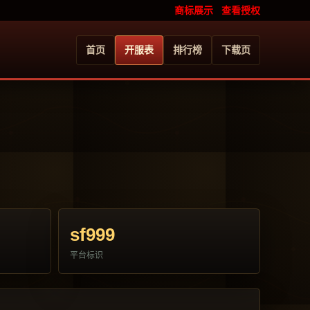
商标展示
查看授权
首页
开服表
排行榜
下载页
sf999
平台标识