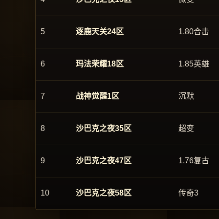
5
逐鹿天关24区
1.80合击
6
玛法荣耀18区
1.85英雄
7
战神觉醒1区
沉默
8
沙巴克之夜35区
超变
9
沙巴克之夜47区
1.76复古
10
沙巴克之夜58区
传奇3