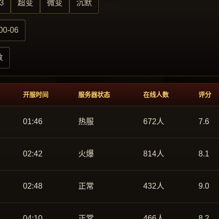
3
超变
微变
沉默
00-06
数
开服时间
服务器状态
在线人数
评分
01:46
热服
672人
7.6
02:42
火爆
814人
8.1
02:48
正常
432人
9.0
04:10
正常
466人
8.2