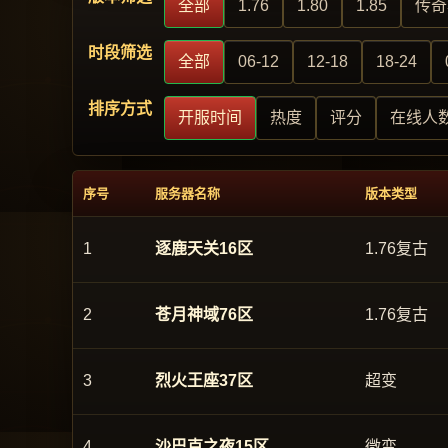
全部
1.76
1.80
1.85
传奇
时段筛选
全部
06-12
12-18
18-24
排序方式
开服时间
热度
评分
在线人
序号
服务器名称
版本类型
1
逐鹿天关16区
1.76复古
2
苍月神域76区
1.76复古
3
烈火王座37区
超变
4
沙巴克之夜15区
微变