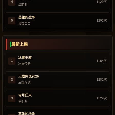
4
1129次
单职业
英雄的战争
5
1202次
英雄合击
最新上架
冰雪王座
1
1164次
冰雪传奇
天墟传说2026
2
1281次
三端互通
赤月归来
3
1129次
单职业
英雄的战争