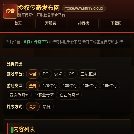
授权传奇发布网
http://www.sf999.cloud/
新开传奇SF开服信息聚合平台
首页
开服表
排行榜
下载页
当前位置 :
首页
>
传奇下载
>
传奇私服手游下载-新开三端互通传奇私服-传奇私服发布网
分类筛选
游戏平台：
全部
PC
安卓
iOS
三端互通
游戏类型：
全部
176传奇
180传奇
185传奇
195传奇
变态传奇sf
单职业传奇
合击传奇sf
排序方式：
最新
热度
内容列表