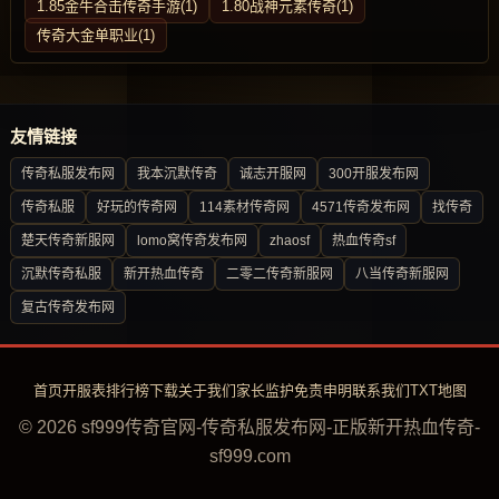
1.85金牛合击传奇手游(1)
1.80战神元素传奇(1)
传奇大金单职业(1)
友情链接
传奇私服发布网
我本沉默传奇
诚志开服网
300开服发布网
传奇私服
好玩的传奇网
114素材传奇网
4571传奇发布网
找传奇
楚天传奇新服网
lomo窝传奇发布网
zhaosf
热血传奇sf
沉默传奇私服
新开热血传奇
二零二传奇新服网
八当传奇新服网
复古传奇发布网
首页
开服表
排行榜
下载
关于我们
家长监护
免责申明
联系我们
TXT地图
© 2026 sf999传奇官网-传奇私服发布网-正版新开热血传奇-
sf999.com