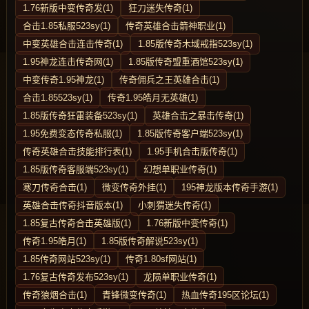
1.76新版中变传奇发(1)
狂刀迷失传奇(1)
合击1.85私服523sy(1)
传奇英雄合击箭神职业(1)
中变英雄合击连击传奇(1)
1.85版传奇木域戒指523sy(1)
1.95神龙连击传奇网(1)
1.85版传奇盟重酒馆523sy(1)
中变传奇1.95神龙(1)
传奇佣兵之王英雄合击(1)
合击1.85523sy(1)
传奇1.95皓月无英雄(1)
1.85版传奇狂雷装备523sy(1)
英雄合击之暴击传奇(1)
1.95免费变态传奇私服(1)
1.85版传奇客户端523sy(1)
传奇英雄合击技能排行表(1)
1.95手机合击版传奇(1)
1.85版传奇客服端523sy(1)
幻想单职业传奇(1)
寒刀传奇合击(1)
微变传奇外挂(1)
195神龙版本传奇手游(1)
英雄合击传奇抖音版本(1)
小刺猬迷失传奇(1)
1.85复古传奇合击英雄版(1)
1.76新版中变传奇(1)
传奇1.95皓月(1)
1.85版传奇解说523sy(1)
1.85传奇网站523sy(1)
传奇1.80sf网站(1)
1.76复古传奇发布523sy(1)
龙陨单职业传奇(1)
传奇狼烟合击(1)
青锋微变传奇(1)
热血传奇195区论坛(1)