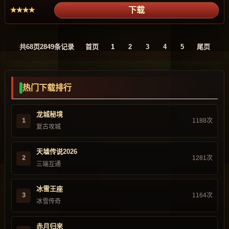
下载
★★★★
共
68
页
2849
条记录
首页
1
2
3
4
5
尾页
热门下载排行
龙城秘境
1
1188次
复古攻城
天墟传说2026
2
1281次
三端互通
冰雪王座
3
1164次
冰雪传奇
赤月归来