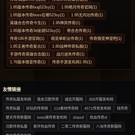
1.85版本传奇bug523sy(1)
1.95皓月传奇官网(1)
1.85版本传奇boss在哪523sy(1)
1.95无内功传奇(1)
英雄合击传奇今生(1)
1.95神凤传奇(1)
1.85版本传奇3d坐骑523sy(1)
带合击传奇(1)
传奇195手游官网(1)
萌宠单职业传奇(1)
传奇微变神宠吧(1)
1.85王者传奇复古(1)
1.80战神传奇私服(1)
手游传奇英雄合击版(1)
战刃迷失传奇(1)
1.76版本微变传奇(1)
传奇手游发布网1.95(1)
友情链接
传奇私服发布网
我本沉默传奇
诚志开服网
300开服发布网
传奇私服
好玩的传奇网
114素材传奇网
4571传奇发布网
找传奇
楚天传奇新服网
lomo窝传奇发布网
zhaosf
热血传奇sf
沉默传奇私服
新开热血传奇
二零二传奇新服网
八当传奇新服网