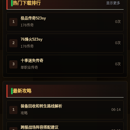
热门下载排行
显示更多
极品传奇523sy
1
0次
176传奇
76烽火523sy
2
0次
176传奇
十季迷失传奇
3
0次
单职业传奇
最新攻略
装备回收和转生路线解析
1
06-14
攻略
跨服战场阵容搭配建议