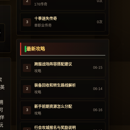
2
0次
176传奇
十季迷失传奇
3
0次
单职业传奇
最新攻略
跨服战场阵容搭配建议
1
06-15
攻略
索
装备回收和转生路线解析
“英
2
06-14
攻略
，
拥
新手前期资源怎么分配
可
3
06-16
攻略
伴
玩
行会攻城报名与奖励说明