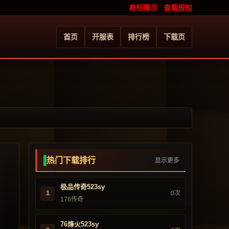
商标展示
查看授权
首页
开服表
排行榜
下载页
热门下载排行
显示更多
极品传奇523sy
1
0次
176传奇
76烽火523sy