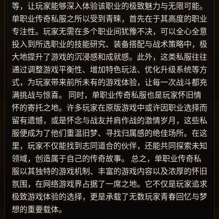
等，让玩家能够深入体验该职业的极致魅力与无限可能。
单职业传奇私服之所以受到青睐，首先在于其高度的职业
专注性。玩家无需在多个职业间犹豫不决，可以全心全意
投入到所选职业的技能研究、装备搭配与战术策略中，极
大地提升了游戏的沉浸感和成就感。此外，这类私服往往
通过调整游戏平衡性、增加特色玩法、优化升级系统等方
式，为玩家带来前所未有的游戏体验，让每一次战斗都充
满挑战与惊喜。 同时，单职业传奇私服也是玩家怀旧情
怀的寄托之地。许多玩家在原版游戏中或许因职业选择而
留有遗憾，或是怀念与战友并肩作战的激情岁月，这些私
服便成为了他们重温旧梦、寻找归属感的绝佳场所。在这
里，玩家不仅能找到志同道合的伙伴，还能共同探索未知
领域，创造属于自己的传奇故事。 总之，单职业传奇私
服以其独特的游戏机制、丰富的游戏内容以及浓厚的怀旧
氛围，在网络游戏界占据了一席之地。它不仅是玩家追求
极致游戏体验的选择，更是承载了无数玩家青春回忆与梦
想的重要载体。