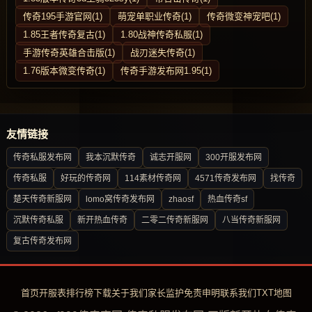
传奇195手游官网(1)
萌宠单职业传奇(1)
传奇微变神宠吧(1)
1.85王者传奇复古(1)
1.80战神传奇私服(1)
手游传奇英雄合击版(1)
战刃迷失传奇(1)
1.76版本微变传奇(1)
传奇手游发布网1.95(1)
友情链接
传奇私服发布网
我本沉默传奇
诚志开服网
300开服发布网
传奇私服
好玩的传奇网
114素材传奇网
4571传奇发布网
找传奇
楚天传奇新服网
lomo窝传奇发布网
zhaosf
热血传奇sf
沉默传奇私服
新开热血传奇
二零二传奇新服网
八当传奇新服网
复古传奇发布网
首页
开服表
排行榜
下载
关于我们
家长监护
免责申明
联系我们
TXT地图