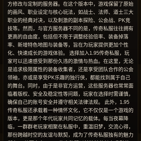
方修改与定制的服务器。在这个版本中，游戏保留了原始
的画风、职业设定与核心玩法，如战士、法师、道士三大
职业的经典对决，以及刺激的副本探险、公会战、PK竞
技等。然而，与官方服务器不同的是，传奇私服往往拥有
更高的自由度，包括但不限于调整经验倍率、装备掉落
率、新增特色地图与装备等，旨在为玩家提供更加个性
化、快速成长的游戏体验。 选择加入1.95传奇私服，玩
家可以迅速感受到那份久违的激情与热血。在这里，无论
是追求极限属性的装备收集者，还是享受团队合作的公会
领袖，亦或是享受PK乐趣的独行侠，都能找到属于自己
的舞台。同时，由于是非官方运营，这些服务器也常常面
临着版权、安全及稳定性等问题，玩家在选择时需谨慎，
确保自己的账号安全并遵守相关法律法规。 此外，1.95
传奇私服还承载着一种情怀文化，它不仅仅是一个游戏的
版本，更是那个年代玩家共同记忆的载体。每当夜幕降
临，一群群老玩家相聚在私服中，重温旧梦，交流心得，
那份跨越时空的友谊与默契，成为了传奇私服独有的魅力