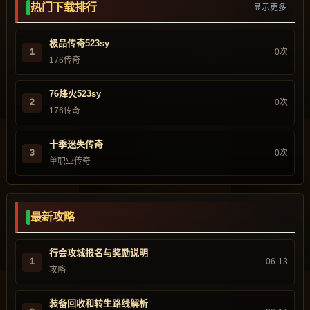
热门下载排行
显示更多
极品传奇523sy
1
0次
176传奇
76烽火523sy
2
0次
176传奇
十季迷失传奇
3
0次
单职业传奇
最新攻略
行会攻城报名与奖励说明
1
06-13
攻略
装备回收和转生路线解析