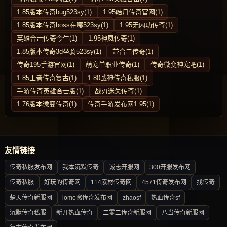
1.85版本传奇bug523sy(1)
1.95皓月传奇官网(1)
1.85版本传奇boss在哪523sy(1)
1.95无内功传奇(1)
英雄合击传奇今生(1)
1.95神凤传奇(1)
1.85版本传奇3d坐骑523sy(1)
带合击传奇(1)
传奇195手游官网(1)
萌宠单职业传奇(1)
传奇微变神宠吧(1)
1.85王者传奇复古(1)
1.80战神传奇私服(1)
手游传奇英雄合击版(1)
战刃迷失传奇(1)
1.76版本微变传奇(1)
传奇手游发布网1.95(1)
友情链接
传奇私服发布网
我本沉默传奇
诚志开服网
300开服发布网
传奇私服
好玩的传奇网
114素材传奇网
4571传奇发布网
找传奇
楚天传奇新服网
lomo窝传奇发布网
zhaosf
热血传奇sf
沉默传奇私服
新开热血传奇
二零二传奇新服网
八当传奇新服网