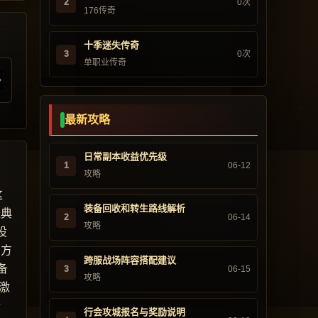
2
0次
176传奇
十季迷失传奇
3
0次
单职业传奇
最新攻略
日常副本收益优先级
1
06-12
攻略
这
装备回收和转生路线解析
经典
2
06-14
攻略
设
官方
跨服战场阵容搭配建议
备
3
06-15
攻略
激
行
行会攻城报名与奖励说明