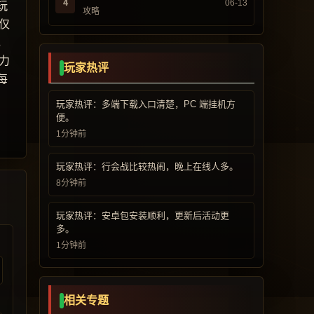
4
06-13
玩
攻略
仅
，
力
玩家热评
每
玩家热评：多端下载入口清楚，PC 端挂机方
便。
1分钟前
玩家热评：行会战比较热闹，晚上在线人多。
8分钟前
玩家热评：安卓包安装顺利，更新后活动更
多。
1分钟前
相关专题