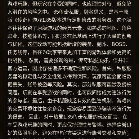
游戏乐趣，但玩家在享受的同时，也应理性对待，避免陷
入潜在的风险之中。 85传奇私服，顾名思义，是基于原
版《传奇》游戏1.85版本进行定制修改的服务器。这个版
本往往保留了原版游戏的经典元素，如熟悉的地图、角色
职业、技能体系等，同时又在此基础上进行了大量的创新
与优化。这些改动可能包括新增的装备、副本、BOSS、
任务线等，旨在为玩家带来更加丰富的游戏体验和更高的
挑战性。 然而，需要强调的是，传奇私服虽好，但并非
官方运营，因此存在诸多不确定性和风险。首先，私服服
务器的稳定性与安全性难以得到保障，玩家可能会面临数
据丢失、账号被盗等风险。其次，部分私服可能涉及侵权
问题，玩家在享受游戏的同时，也可能间接成为违法行为
的参与者。最后，由于私服缺乏有效的监管机制，游戏内
的交易环境往往复杂多变，玩家容易遭受诈骗等不法行为
的侵害。 因此，对于热爱1.85传奇私服的玩家而言，在
享受游戏乐趣的同时，更应保持理性与警惕。选择信誉良
好的私服平台，避免在非官方渠道进行账号交易和充值；