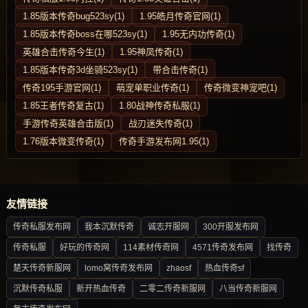
1.85版本传奇bug523sy(1)
1.95皓月传奇官网(1)
1.85版本传奇boss在哪523sy(1)
1.95无内功传奇(1)
英雄合击传奇今生(1)
1.95神凤传奇(1)
1.85版本传奇3d坐骑523sy(1)
带合击传奇(1)
传奇195手游官网(1)
萌宠单职业传奇(1)
传奇微变神宠吧(1)
1.85王者传奇复古(1)
1.80战神传奇私服(1)
手游传奇英雄合击版(1)
战刃迷失传奇(1)
1.76版本微变传奇(1)
传奇手游发布网1.95(1)
友情链接
传奇私服发布网
我本沉默传奇
诚志开服网
300开服发布网
传奇私服
好玩的传奇网
114素材传奇网
4571传奇发布网
找传奇
楚天传奇新服网
lomo窝传奇发布网
zhaosf
热血传奇sf
沉默传奇私服
新开热血传奇
二零二传奇新服网
八当传奇新服网