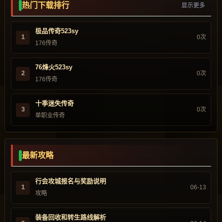
热门下载排行
显示更多
极品传奇523sy
1
0次
176传奇
76烽火523sy
2
0次
176传奇
十季迷失传奇
3
0次
单职业传奇
最新攻略
行会攻城报名与奖励说明
1
06-13
攻略
装备回收和转生路线解析