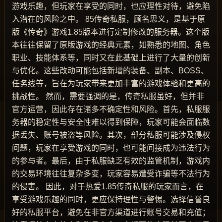
游戏乐趣，但玩家在享受的同时，也应理性对待，避免陷
入潜在的风险之中。 85传奇私服，顾名思义，是基于原
版《传奇》游戏1.85版本进行定制修改的服务器。这个版
本往往保留了原版游戏的经典元素，如熟悉的地图、角色
职业、技能体系等，同时又在此基础上进行了大量的创新
与优化。这些改动可能包括新增的装备、副本、BOSS、
任务线等，旨在为玩家带来更加丰富的游戏体验和更高的
挑战性。 然而，需要强调的是，传奇私服虽好，但并非
官方运营，因此存在诸多不确定性和风险。首先，私服服
务器的稳定性与安全性难以得到保障，玩家可能会面临数
据丢失、账号被盗等风险。其次，部分私服可能涉及侵权
问题，玩家在享受游戏的同时，也可能间接成为违法行为
的参与者。最后，由于私服缺乏有效的监管机制，游戏内
的交易环境往往复杂多变，玩家容易遭受诈骗等不法行为
的侵害。 因此，对于热爱1.85传奇私服的玩家而言，在
享受游戏乐趣的同时，更应保持理性与警惕。选择信誉良
好的私服平台，避免在非官方渠道进行账号交易和充值；