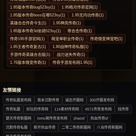
1.85版本传奇bug523sy(1)
1.95皓月传奇官网(1)
1.85版本传奇boss在哪523sy(1)
1.95无内功传奇(1)
英雄合击传奇今生(1)
1.95神凤传奇(1)
1.85版本传奇3d坐骑523sy(1)
带合击传奇(1)
传奇195手游官网(1)
萌宠单职业传奇(1)
传奇微变神宠吧(1)
1.85王者传奇复古(1)
1.80战神传奇私服(1)
手游传奇英雄合击版(1)
战刃迷失传奇(1)
1.76版本微变传奇(1)
传奇手游发布网1.95(1)
友情链接
传奇私服发布网
我本沉默传奇
诚志开服网
300开服发布网
传奇私服
好玩的传奇网
114素材传奇网
4571传奇发布网
找传奇
楚天传奇新服网
lomo窝传奇发布网
zhaosf
热血传奇sf
沉默传奇私服
新开热血传奇
二零二传奇新服网
八当传奇新服网