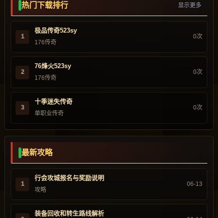
热门下载排行
显示更多
极品传奇523sy
1
0次
176传奇
76烽火523sy
2
0次
176传奇
十季迷失传奇
3
0次
单职业传奇
最新攻略
行会攻城报名与奖励说明
1
06-13
攻略
装备回收和转生路线解析