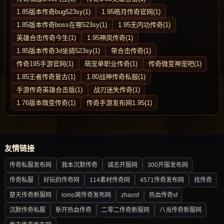
1.85版本传奇bug523sy(1)
1.95皓月传奇官网(1)
1.85版本传奇boss在哪523sy(1)
1.95无内功传奇(1)
英雄合击传奇今生(1)
1.95神凤传奇(1)
1.85版本传奇3d坐骑523sy(1)
带合击传奇(1)
传奇195手游官网(1)
萌宠单职业传奇(1)
传奇微变神宠吧(1)
1.85王者传奇复古(1)
1.80战神传奇私服(1)
手游传奇英雄合击版(1)
战刃迷失传奇(1)
1.76版本微变传奇(1)
传奇手游发布网1.95(1)
友情链接
传奇私服发布网
我本沉默传奇
诚志开服网
300开服发布网
传奇私服
好玩的传奇网
114素材传奇网
4571传奇发布网
找传奇
楚天传奇新服网
lomo窝传奇发布网
zhaosf
热血传奇sf
沉默传奇私服
新开热血传奇
二零二传奇新服网
八当传奇新服网