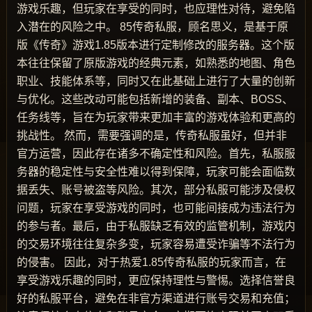
游戏乐趣，但玩家在享受的同时，也应理性对待，避免陷
入潜在的风险之中。 85传奇私服，顾名思义，是基于原
版《传奇》游戏1.85版本进行定制修改的服务器。这个版
本往往保留了原版游戏的经典元素，如熟悉的地图、角色
职业、技能体系等，同时又在此基础上进行了大量的创新
与优化。这些改动可能包括新增的装备、副本、BOSS、
任务线等，旨在为玩家带来更加丰富的游戏体验和更高的
挑战性。 然而，需要强调的是，传奇私服虽好，但并非
官方运营，因此存在诸多不确定性和风险。首先，私服服
务器的稳定性与安全性难以得到保障，玩家可能会面临数
据丢失、账号被盗等风险。其次，部分私服可能涉及侵权
问题，玩家在享受游戏的同时，也可能间接成为违法行为
的参与者。最后，由于私服缺乏有效的监管机制，游戏内
的交易环境往往复杂多变，玩家容易遭受诈骗等不法行为
的侵害。 因此，对于热爱1.85传奇私服的玩家而言，在
享受游戏乐趣的同时，更应保持理性与警惕。选择信誉良
好的私服平台，避免在非官方渠道进行账号交易和充值；