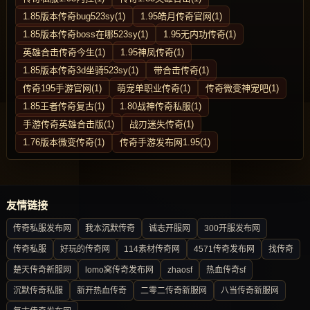
1.85版本传奇bug523sy(1)
1.95皓月传奇官网(1)
1.85版本传奇boss在哪523sy(1)
1.95无内功传奇(1)
英雄合击传奇今生(1)
1.95神凤传奇(1)
1.85版本传奇3d坐骑523sy(1)
带合击传奇(1)
传奇195手游官网(1)
萌宠单职业传奇(1)
传奇微变神宠吧(1)
1.85王者传奇复古(1)
1.80战神传奇私服(1)
手游传奇英雄合击版(1)
战刃迷失传奇(1)
1.76版本微变传奇(1)
传奇手游发布网1.95(1)
友情链接
传奇私服发布网
我本沉默传奇
诚志开服网
300开服发布网
传奇私服
好玩的传奇网
114素材传奇网
4571传奇发布网
找传奇
楚天传奇新服网
lomo窝传奇发布网
zhaosf
热血传奇sf
沉默传奇私服
新开热血传奇
二零二传奇新服网
八当传奇新服网