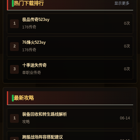
热门下载排行
显示更多
极品传奇523sy
1
0次
176传奇
76烽火523sy
2
0次
176传奇
十季迷失传奇
3
0次
单职业传奇
最新攻略
装备回收和转生路线解析
1
06-14
攻略
跨服战场阵容搭配建议