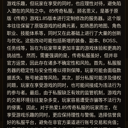
游戏乐趣，但玩家在享受的同时，也应理性对待，避免陷
入潜在的风险之中。 85传奇私服，顾名思义，是基于原
版《传奇》游戏1.85版本进行定制修改的服务器。这个版
本往往保留了原版游戏的经典元素，如熟悉的地图、角色
职业、技能体系等，同时又在此基础上进行了大量的创新
与优化。这些改动可能包括新增的装备、副本、BOSS、
任务线等，旨在为玩家带来更加丰富的游戏体验和更高的
挑战性。 然而，需要强调的是，传奇私服虽好，但并非
官方运营，因此存在诸多不确定性和风险。首先，私服服
务器的稳定性与安全性难以得到保障，玩家可能会面临数
据丢失、账号被盗等风险。其次，部分私服可能涉及侵权
问题，玩家在享受游戏的同时，也可能间接成为违法行为
的参与者。最后，由于私服缺乏有效的监管机制，游戏内
的交易环境往往复杂多变，玩家容易遭受诈骗等不法行为
的侵害。 因此，对于热爱1.85传奇私服的玩家而言，在
享受游戏乐趣的同时，更应保持理性与警惕。选择信誉良
好的私服平台，避免在非官方渠道进行账号交易和充值；