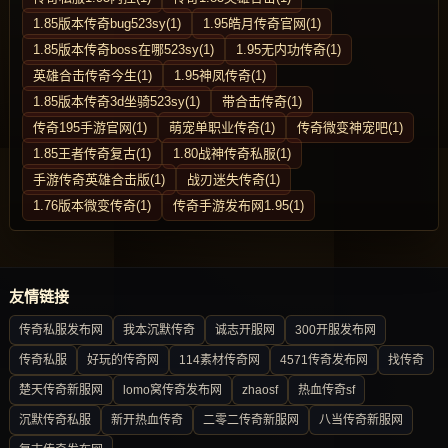
1.85版本传奇bug523sy(1)
1.95皓月传奇官网(1)
1.85版本传奇boss在哪523sy(1)
1.95无内功传奇(1)
英雄合击传奇今生(1)
1.95神凤传奇(1)
1.85版本传奇3d坐骑523sy(1)
带合击传奇(1)
传奇195手游官网(1)
萌宠单职业传奇(1)
传奇微变神宠吧(1)
1.85王者传奇复古(1)
1.80战神传奇私服(1)
手游传奇英雄合击版(1)
战刃迷失传奇(1)
1.76版本微变传奇(1)
传奇手游发布网1.95(1)
友情链接
传奇私服发布网
我本沉默传奇
诚志开服网
300开服发布网
传奇私服
好玩的传奇网
114素材传奇网
4571传奇发布网
找传奇
楚天传奇新服网
lomo窝传奇发布网
zhaosf
热血传奇sf
沉默传奇私服
新开热血传奇
二零二传奇新服网
八当传奇新服网