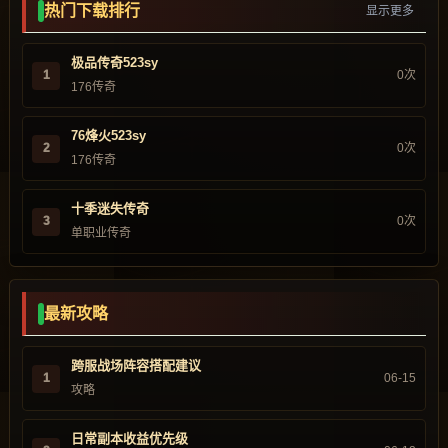
热门下载排行
显示更多
极品传奇523sy
1
0次
176传奇
76烽火523sy
2
0次
176传奇
十季迷失传奇
3
0次
单职业传奇
最新攻略
跨服战场阵容搭配建议
1
06-15
攻略
日常副本收益优先级