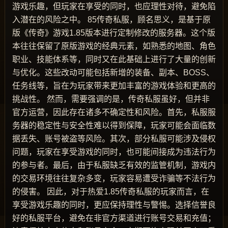
游戏乐趣，但玩家在享受的同时，也应理性对待，避免陷
入潜在的风险之中。 85传奇私服，顾名思义，是基于原
版《传奇》游戏1.85版本进行定制修改的服务器。这个版
本往往保留了原版游戏的经典元素，如熟悉的地图、角色
职业、技能体系等，同时又在此基础上进行了大量的创新
与优化。这些改动可能包括新增的装备、副本、BOSS、
任务线等，旨在为玩家带来更加丰富的游戏体验和更高的
挑战性。 然而，需要强调的是，传奇私服虽好，但并非
官方运营，因此存在诸多不确定性和风险。首先，私服服
务器的稳定性与安全性难以得到保障，玩家可能会面临数
据丢失、账号被盗等风险。其次，部分私服可能涉及侵权
问题，玩家在享受游戏的同时，也可能间接成为违法行为
的参与者。最后，由于私服缺乏有效的监管机制，游戏内
的交易环境往往复杂多变，玩家容易遭受诈骗等不法行为
的侵害。 因此，对于热爱1.85传奇私服的玩家而言，在
享受游戏乐趣的同时，更应保持理性与警惕。选择信誉良
好的私服平台，避免在非官方渠道进行账号交易和充值；