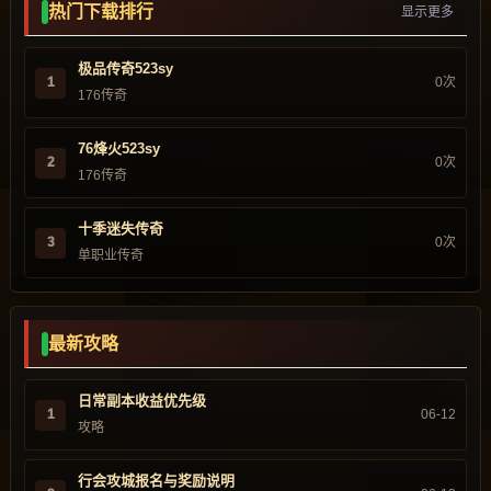
热门下载排行
显示更多
极品传奇523sy
1
0次
176传奇
76烽火523sy
2
0次
176传奇
十季迷失传奇
3
0次
单职业传奇
最新攻略
日常副本收益优先级
1
06-12
攻略
行会攻城报名与奖励说明