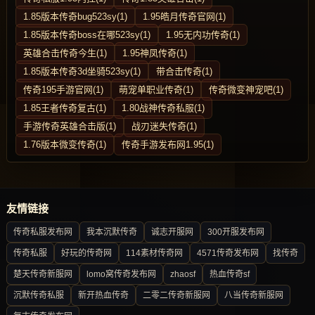
1.85版本传奇bug523sy(1)
1.95皓月传奇官网(1)
1.85版本传奇boss在哪523sy(1)
1.95无内功传奇(1)
英雄合击传奇今生(1)
1.95神凤传奇(1)
1.85版本传奇3d坐骑523sy(1)
带合击传奇(1)
传奇195手游官网(1)
萌宠单职业传奇(1)
传奇微变神宠吧(1)
1.85王者传奇复古(1)
1.80战神传奇私服(1)
手游传奇英雄合击版(1)
战刃迷失传奇(1)
1.76版本微变传奇(1)
传奇手游发布网1.95(1)
友情链接
传奇私服发布网
我本沉默传奇
诚志开服网
300开服发布网
传奇私服
好玩的传奇网
114素材传奇网
4571传奇发布网
找传奇
楚天传奇新服网
lomo窝传奇发布网
zhaosf
热血传奇sf
沉默传奇私服
新开热血传奇
二零二传奇新服网
八当传奇新服网