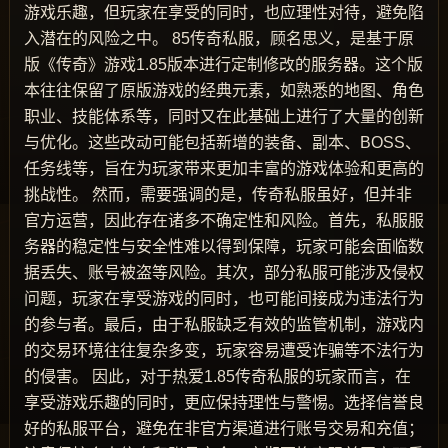
游戏乐趣，但玩家在享受的同时，也应理性对待，避免陷
入潜在的风险之中。 85传奇私服，顾名思义，是基于原
版《传奇》游戏1.85版本进行定制修改的服务器。这个版
本往往保留了原版游戏的经典元素，如熟悉的地图、角色
职业、技能体系等，同时又在此基础上进行了大量的创新
与优化。这些改动可能包括新增的装备、副本、BOSS、
任务线等，旨在为玩家带来更加丰富的游戏体验和更高的
挑战性。 然而，需要强调的是，传奇私服虽好，但并非
官方运营，因此存在诸多不确定性和风险。首先，私服服
务器的稳定性与安全性难以得到保障，玩家可能会面临数
据丢失、账号被盗等风险。其次，部分私服可能涉及侵权
问题，玩家在享受游戏的同时，也可能间接成为违法行为
的参与者。最后，由于私服缺乏有效的监管机制，游戏内
的交易环境往往复杂多变，玩家容易遭受诈骗等不法行为
的侵害。 因此，对于热爱1.85传奇私服的玩家而言，在
享受游戏乐趣的同时，更应保持理性与警惕。选择信誉良
好的私服平台，避免在非官方渠道进行账号交易和充值；