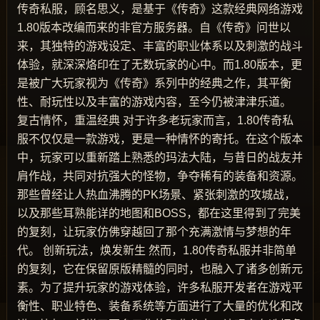
传奇私服，顾名思义，是基于《传奇》这款经典网络游戏
1.80版本改编而来的非官方服务器。自《传奇》问世以
来，其独特的游戏设定、丰富的职业体系以及刺激的战斗
体验，就深深烙印在了无数玩家的心中。而1.80版本，更
是被广大玩家视为《传奇》系列中的经典之作，其平衡
性、耐玩性以及丰富的游戏内容，至今仍被津津乐道。
复古情怀，重温经典 对于许多老玩家而言，1.80传奇私
服不仅仅是一款游戏，更是一种情怀的寄托。在这个版本
中，玩家可以重新踏上熟悉的玛法大陆，与昔日的战友并
肩作战，共同对抗强大的怪物，争夺稀有的装备和资源。
那些曾经让人热血沸腾的PK场景、紧张刺激的攻城战，
以及那些耳熟能详的地图和BOSS，都在这里得到了完美
的复刻，让玩家仿佛穿越回了那个充满激情与梦想的年
代。 创新玩法，焕发新生 然而，1.80传奇私服并非简单
的复刻，它在保留原版精髓的同时，也融入了诸多创新元
素。为了提升玩家的游戏体验，许多私服开发者在游戏平
衡性、职业特色、装备系统等方面进行了大量的优化和改