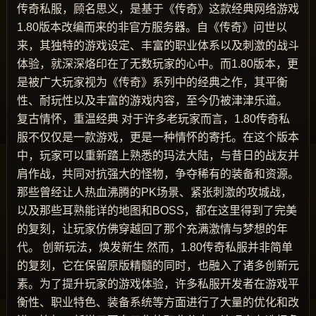
传奇私服，顾名思义，是基于《传奇》这款经典网络游戏
1.80版本改编而来的非官方服务器。自《传奇》问世以
来，其独特的游戏设定、丰富的职业体系以及刺激的战斗
体验，就深深烙印在了无数玩家的心中。而1.80版本，更
是被广大玩家视为《传奇》系列中的经典之作，其平衡
性、耐玩性以及丰富的游戏内容，至今仍被津津乐道。
复古情怀，重温经典 对于许多老玩家而言，1.80传奇私
服不仅仅是一款游戏，更是一种情怀的寄托。在这个版本
中，玩家可以重新踏上熟悉的玛法大陆，与昔日的战友并
肩作战，共同对抗强大的怪物，争夺稀有的装备和资源。
那些曾经让人热血沸腾的PK场景、紧张刺激的攻城战，
以及那些耳熟能详的地图和BOSS，都在这里得到了完美
的复刻，让玩家仿佛穿越回了那个充满激情与梦想的年
代。 创新玩法，焕发新生 然而，1.80传奇私服并非简单
的复刻，它在保留原版精髓的同时，也融入了诸多创新元
素。为了提升玩家的游戏体验，许多私服开发者在游戏平
衡性、职业特色、装备系统等方面进行了大量的优化和改