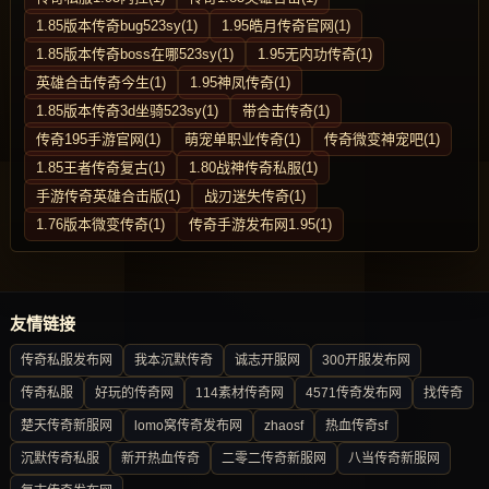
1.85版本传奇bug523sy(1)
1.95皓月传奇官网(1)
1.85版本传奇boss在哪523sy(1)
1.95无内功传奇(1)
英雄合击传奇今生(1)
1.95神凤传奇(1)
1.85版本传奇3d坐骑523sy(1)
带合击传奇(1)
传奇195手游官网(1)
萌宠单职业传奇(1)
传奇微变神宠吧(1)
1.85王者传奇复古(1)
1.80战神传奇私服(1)
手游传奇英雄合击版(1)
战刃迷失传奇(1)
1.76版本微变传奇(1)
传奇手游发布网1.95(1)
友情链接
传奇私服发布网
我本沉默传奇
诚志开服网
300开服发布网
传奇私服
好玩的传奇网
114素材传奇网
4571传奇发布网
找传奇
楚天传奇新服网
lomo窝传奇发布网
zhaosf
热血传奇sf
沉默传奇私服
新开热血传奇
二零二传奇新服网
八当传奇新服网