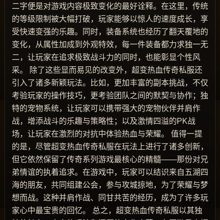
二字便是对游戏内容极致变化的最好诠释。在这里，传统
的等级限制被大幅打破，玩家能够以惊人的速度成长，享
受快速变强的乐趣。同时，装备系统也经历了翻天覆地的
变化，从属性加成到外观特效，每一件装备都力求独一无
二，让玩家在追求极致战斗力的同时，也能彰显个性风
采。 除了这些显而易见的改变外，超变热血传奇私服还
引入了诸多新颖玩法。比如，更加丰富的副本挑战，不仅
考验玩家的操作技巧，更考验团队之间的默契与协作；独
特的宠物系统，让玩家可以携带强大的宠物伙伴并肩作
战，增添战斗的乐趣与策略性；以及激情四溢的PK战
场，让玩家在激烈的对抗中体验热血与荣耀。 值得一提
的是，尽管超变热血传奇私服在玩法上进行了诸多创新，
但它依然保留了传奇系列游戏最核心的精髓——那份对兄
弟情谊的执着追求。在游戏中，玩家可以结识来自五湖四
海的朋友，共同组建公会，参与攻城掠地，为了荣耀与梦
想而战。这种并肩作战、同甘共苦的经历，成为了许多玩
家心中最宝贵的回忆。 总之，超变热血传奇私服以其独