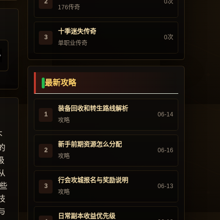
2
0次
176传奇
十季迷失传奇
3
0次
单职业传奇
最新攻略
装备回收和转生路线解析
1
06-14
攻略
不
新手前期资源怎么分配
的
2
06-16
攻略
级
从
行会攻城报名与奖励说明
些
3
06-13
攻略
技
与
日常副本收益优先级