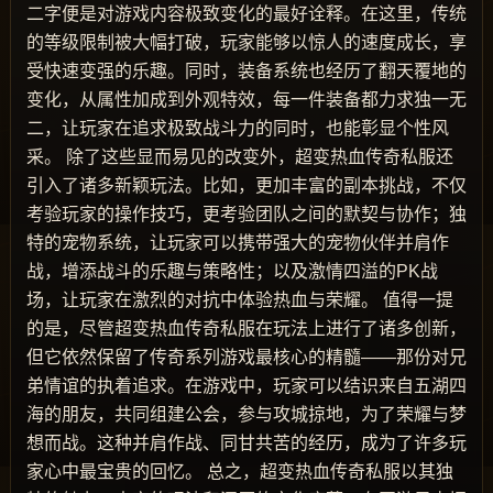
二字便是对游戏内容极致变化的最好诠释。在这里，传统
的等级限制被大幅打破，玩家能够以惊人的速度成长，享
受快速变强的乐趣。同时，装备系统也经历了翻天覆地的
变化，从属性加成到外观特效，每一件装备都力求独一无
二，让玩家在追求极致战斗力的同时，也能彰显个性风
采。 除了这些显而易见的改变外，超变热血传奇私服还
引入了诸多新颖玩法。比如，更加丰富的副本挑战，不仅
考验玩家的操作技巧，更考验团队之间的默契与协作；独
特的宠物系统，让玩家可以携带强大的宠物伙伴并肩作
战，增添战斗的乐趣与策略性；以及激情四溢的PK战
场，让玩家在激烈的对抗中体验热血与荣耀。 值得一提
的是，尽管超变热血传奇私服在玩法上进行了诸多创新，
但它依然保留了传奇系列游戏最核心的精髓——那份对兄
弟情谊的执着追求。在游戏中，玩家可以结识来自五湖四
海的朋友，共同组建公会，参与攻城掠地，为了荣耀与梦
想而战。这种并肩作战、同甘共苦的经历，成为了许多玩
家心中最宝贵的回忆。 总之，超变热血传奇私服以其独