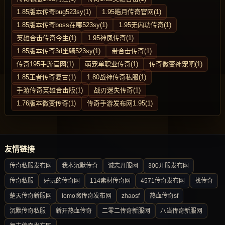
1.85版本传奇bug523sy(1)
1.95皓月传奇官网(1)
1.85版本传奇boss在哪523sy(1)
1.95无内功传奇(1)
英雄合击传奇今生(1)
1.95神凤传奇(1)
1.85版本传奇3d坐骑523sy(1)
带合击传奇(1)
传奇195手游官网(1)
萌宠单职业传奇(1)
传奇微变神宠吧(1)
1.85王者传奇复古(1)
1.80战神传奇私服(1)
手游传奇英雄合击版(1)
战刃迷失传奇(1)
1.76版本微变传奇(1)
传奇手游发布网1.95(1)
友情链接
传奇私服发布网
我本沉默传奇
诚志开服网
300开服发布网
传奇私服
好玩的传奇网
114素材传奇网
4571传奇发布网
找传奇
楚天传奇新服网
lomo窝传奇发布网
zhaosf
热血传奇sf
沉默传奇私服
新开热血传奇
二零二传奇新服网
八当传奇新服网