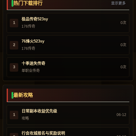
热门下载排行
显示更多
极品传奇523sy
1
0次
176传奇
76烽火523sy
2
0次
176传奇
十季迷失传奇
3
0次
单职业传奇
最新攻略
日常副本收益优先级
1
06-12
攻略
行会攻城报名与奖励说明