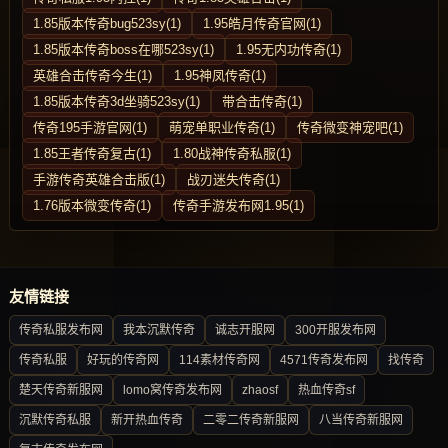
1.85版本传奇bug523sy(1)
1.95皓月传奇官网(1)
1.85版本传奇boss在哪523sy(1)
1.95无内功传奇(1)
英雄合击传奇今生(1)
1.95神凤传奇(1)
1.85版本传奇3d坐骑523sy(1)
带合击传奇(1)
传奇195手游官网(1)
萌宠单职业传奇(1)
传奇微变神宠吧(1)
1.85王者传奇复古(1)
1.80战神传奇私服(1)
手游传奇英雄合击版(1)
战刃迷失传奇(1)
1.76版本微变传奇(1)
传奇手游发布网1.95(1)
友情链接
传奇私服发布网
我本沉默传奇
诚志开服网
300开服发布网
传奇私服
好玩的传奇网
114素材传奇网
4571传奇发布网
找传奇
楚天传奇新服网
lomo窝传奇发布网
zhaosf
热血传奇sf
沉默传奇私服
新开热血传奇
二零二传奇新服网
八当传奇新服网