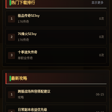
热门下载排行
显示更多
极品传奇523sy
1
0次
176传奇
76烽火523sy
2
0次
176传奇
十季迷失传奇
3
0次
单职业传奇
最新攻略
跨服战场阵容搭配建议
1
06-15
攻略
日常副本收益优先级