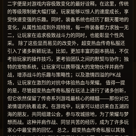
二字便是对游戏内容极致变化的最好诠释。在这里，传统
的等级限制被大幅打破，玩家能够以惊人的速度成长，享
受快速变强的乐趣。同时，装备系统也经历了翻天覆地的
变化，从属性加成到外观特效，每一件装备都力求独一无
二，让玩家在追求极致战斗力的同时，也能彰显个性风
采。 除了这些显而易见的改变外，超变热血传奇私服还
引入了诸多新颖玩法。比如，更加丰富的副本挑战，不仅
考验玩家的操作技巧，更考验团队之间的默契与协作；独
特的宠物系统，让玩家可以携带强大的宠物伙伴并肩作
战，增添战斗的乐趣与策略性；以及激情四溢的PK战
场，让玩家在激烈的对抗中体验热血与荣耀。 值得一提
的是，尽管超变热血传奇私服在玩法上进行了诸多创新，
但它依然保留了传奇系列游戏最核心的精髓——那份对兄
弟情谊的执着追求。在游戏中，玩家可以结识来自五湖四
海的朋友，共同组建公会，参与攻城掠地，为了荣耀与梦
想而战。这种并肩作战、同甘共苦的经历，成为了许多玩
家心中最宝贵的回忆。 总之，超变热血传奇私服以其独