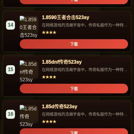
1.8590王者合击523sy
14
在网络游戏的浩瀚宇宙中，传奇私服作为一种特殊
存在，始终吸引...
★★★★
下载
1.85dnf传奇523sy
15
在网络游戏的浩瀚宇宙中，传奇私服作为一种特殊
存在，始终吸引...
★★★★
下载
1.85d传奇523sy
16
在网络游戏的浩瀚宇宙中，传奇私服作为一种特殊
存在，始终吸引...
★★★★
下载