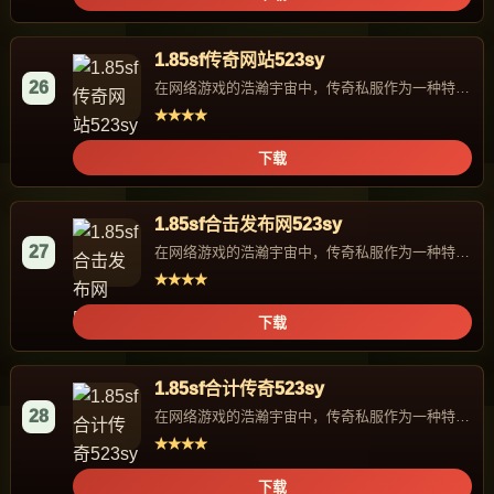
1.85sf传奇网站523sy
26
在网络游戏的浩瀚宇宙中，传奇私服作为一种特殊
存在，始终吸引...
★★★★
下载
1.85sf合击发布网523sy
27
在网络游戏的浩瀚宇宙中，传奇私服作为一种特殊
存在，始终吸引...
★★★★
下载
1.85sf合计传奇523sy
28
在网络游戏的浩瀚宇宙中，传奇私服作为一种特殊
存在，始终吸引...
★★★★
下载