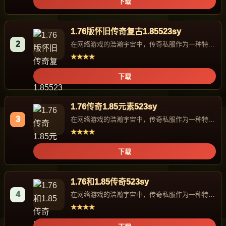
下载
1.76版怀旧传奇复古1.85523sy
2
在网络游戏的浩瀚宇宙中，传奇私服作为一种特殊
存在，始终吸引...
★★★★
下载
1.76传奇1.85元素523sy
3
在网络游戏的浩瀚宇宙中，传奇私服作为一种特殊
存在，始终吸引...
★★★★
下载
1.76和1.85传奇523sy
4
在网络游戏的浩瀚宇宙中，传奇私服作为一种特殊
存在，始终吸引...
★★★★