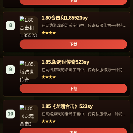
下载
1.80合击和1.85523sy
8
在网络游戏的浩瀚宇宙中，传奇私服作为一种特殊
存在，始终吸引...
★★★★
下载
1.85.版跨世传奇523sy
9
在网络游戏的浩瀚宇宙中，传奇私服作为一种特殊
存在，始终吸引...
★★★★
下载
1.85《龙魂合击》523sy
10
在网络游戏的浩瀚宇宙中，传奇私服作为一种特殊
存在，始终吸引...
★★★★
下载