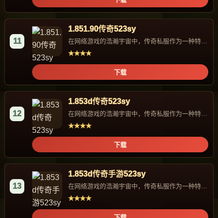
1.851.90传奇523sy
11
在网络游戏的浩瀚宇宙中，传奇私服作为一种特殊
存在，始终吸引...
★★★★
下载
1.853d传奇523sy
12
在网络游戏的浩瀚宇宙中，传奇私服作为一种特殊
存在，始终吸引...
★★★★
下载
1.853d传奇手游523sy
13
在网络游戏的浩瀚宇宙中，传奇私服作为一种特殊
存在，始终吸引...
★★★★
下载