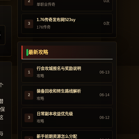
2
0次
单职业传奇
1.76传奇发布网523sy
3
0次
176传奇
最新攻略
行会攻城报名与奖励说明
1
06-13
攻略
个
装备回收和转生路线解析
2
06-14
攻略
潜
往保
日常副本收益优先级
这
3
06-12
攻略
与
新手前期资源怎么分配