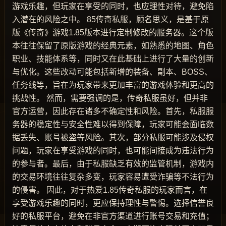
游戏乐趣，但玩家在享受的同时，也应理性对待，避免陷
入潜在的风险之中。 85传奇私服，顾名思义，是基于原
版《传奇》游戏1.85版本进行定制修改的服务器。这个版
本往往保留了原版游戏的经典元素，如熟悉的地图、角色
职业、技能体系等，同时又在此基础上进行了大量的创新
与优化。这些改动可能包括新增的装备、副本、BOSS、
任务线等，旨在为玩家带来更加丰富的游戏体验和更高的
挑战性。 然而，需要强调的是，传奇私服虽好，但并非
官方运营，因此存在诸多不确定性和风险。首先，私服服
务器的稳定性与安全性难以得到保障，玩家可能会面临数
据丢失、账号被盗等风险。其次，部分私服可能涉及侵权
问题，玩家在享受游戏的同时，也可能间接成为违法行为
的参与者。最后，由于私服缺乏有效的监管机制，游戏内
的交易环境往往复杂多变，玩家容易遭受诈骗等不法行为
的侵害。 因此，对于热爱1.85传奇私服的玩家而言，在
享受游戏乐趣的同时，更应保持理性与警惕。选择信誉良
好的私服平台，避免在非官方渠道进行账号交易和充值；