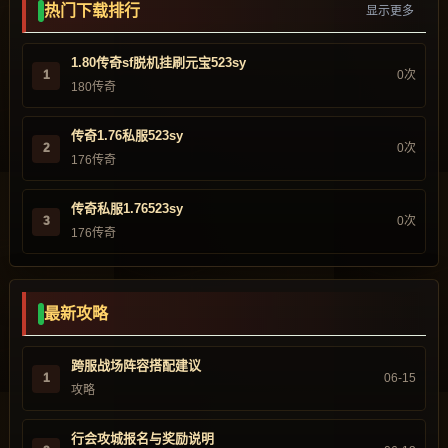
热门下载排行
显示更多
1.80传奇sf脱机挂刷元宝523sy
1
0次
180传奇
传奇1.76私服523sy
2
0次
176传奇
传奇私服1.76523sy
3
0次
176传奇
最新攻略
跨服战场阵容搭配建议
1
06-15
攻略
行会攻城报名与奖励说明