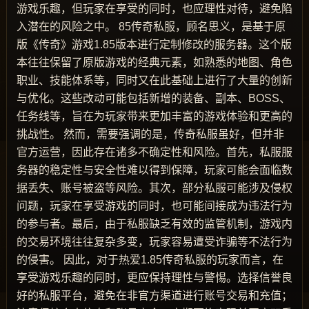
游戏乐趣，但玩家在享受的同时，也应理性对待，避免陷
入潜在的风险之中。 85传奇私服，顾名思义，是基于原
版《传奇》游戏1.85版本进行定制修改的服务器。这个版
本往往保留了原版游戏的经典元素，如熟悉的地图、角色
职业、技能体系等，同时又在此基础上进行了大量的创新
与优化。这些改动可能包括新增的装备、副本、BOSS、
任务线等，旨在为玩家带来更加丰富的游戏体验和更高的
挑战性。 然而，需要强调的是，传奇私服虽好，但并非
官方运营，因此存在诸多不确定性和风险。首先，私服服
务器的稳定性与安全性难以得到保障，玩家可能会面临数
据丢失、账号被盗等风险。其次，部分私服可能涉及侵权
问题，玩家在享受游戏的同时，也可能间接成为违法行为
的参与者。最后，由于私服缺乏有效的监管机制，游戏内
的交易环境往往复杂多变，玩家容易遭受诈骗等不法行为
的侵害。 因此，对于热爱1.85传奇私服的玩家而言，在
享受游戏乐趣的同时，更应保持理性与警惕。选择信誉良
好的私服平台，避免在非官方渠道进行账号交易和充值；