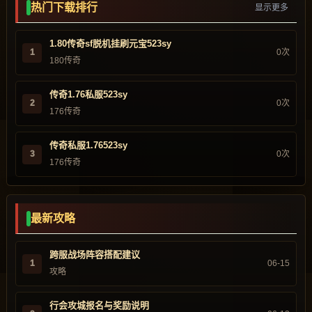
热门下载排行
显示更多
1.80传奇sf脱机挂刷元宝523sy
1
0次
180传奇
传奇1.76私服523sy
2
0次
176传奇
传奇私服1.76523sy
3
0次
176传奇
最新攻略
跨服战场阵容搭配建议
1
06-15
攻略
行会攻城报名与奖励说明