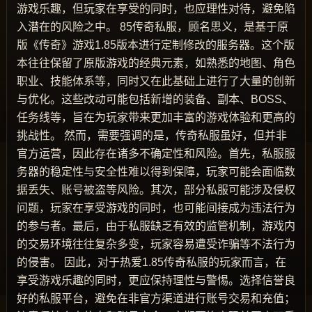
游戏乐趣，但玩家在享受的同时，也应理性对待，避免陷
入潜在的风险之中。 85传奇私服，顾名思义，是基于原
版《传奇》游戏1.85版本进行定制修改的服务器。这个版
本往往保留了原版游戏的经典元素，如熟悉的地图、角色
职业、技能体系等，同时又在此基础上进行了大量的创新
与优化。这些改动可能包括新增的装备、副本、BOSS、
任务线等，旨在为玩家带来更加丰富的游戏体验和更高的
挑战性。 然而，需要强调的是，传奇私服虽好，但并非
官方运营，因此存在诸多不确定性和风险。首先，私服服
务器的稳定性与安全性难以得到保障，玩家可能会面临数
据丢失、账号被盗等风险。其次，部分私服可能涉及侵权
问题，玩家在享受游戏的同时，也可能间接成为违法行为
的参与者。最后，由于私服缺乏有效的监管机制，游戏内
的交易环境往往复杂多变，玩家容易遭受诈骗等不法行为
的侵害。 因此，对于热爱1.85传奇私服的玩家而言，在
享受游戏乐趣的同时，更应保持理性与警惕。选择信誉良
好的私服平台，避免在非官方渠道进行账号交易和充值；