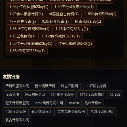
1.85ip传奇私服523sy(1)
1.80传奇sf发布523sy(1)
1.95金牛荣耀传奇(1)
sf英雄合击传奇(1)
1.85ip传奇523sy(1)
帝王迷失传奇(1)
01折超变传奇(1)
传奇私服1.95(1)
1.85h5传奇源码523sy(1)
1.76版传奇523sy(1)
1.95玉兔传奇(1)
1.85d传奇视频523sy(1)
1.80传奇sf登录器523sy(1)
传奇1.95神龙版本(1)
1.85d传奇3D523sy(1)
友情链接
传奇私服发布网
我本沉默传奇
诚志开服网
300开服发布网
传奇私服
好玩的传奇网
114素材传奇网
4571传奇发布网
找传奇
楚天传奇新服网
lomo窝传奇发布网
zhaosf
热血传奇sf
沉默传奇私服
新开热血传奇
二零二传奇新服网
八当传奇新服网
复古传奇发布网