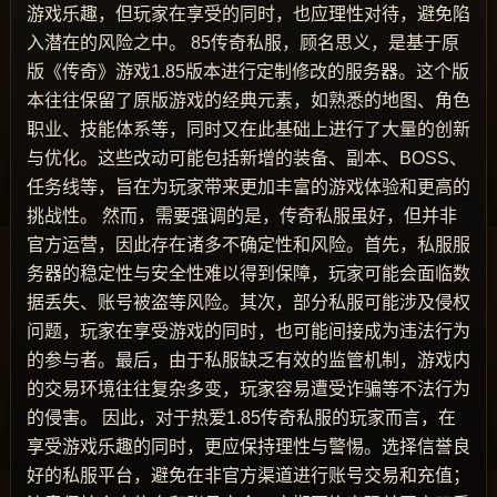
游戏乐趣，但玩家在享受的同时，也应理性对待，避免陷
入潜在的风险之中。 85传奇私服，顾名思义，是基于原
版《传奇》游戏1.85版本进行定制修改的服务器。这个版
本往往保留了原版游戏的经典元素，如熟悉的地图、角色
职业、技能体系等，同时又在此基础上进行了大量的创新
与优化。这些改动可能包括新增的装备、副本、BOSS、
任务线等，旨在为玩家带来更加丰富的游戏体验和更高的
挑战性。 然而，需要强调的是，传奇私服虽好，但并非
官方运营，因此存在诸多不确定性和风险。首先，私服服
务器的稳定性与安全性难以得到保障，玩家可能会面临数
据丢失、账号被盗等风险。其次，部分私服可能涉及侵权
问题，玩家在享受游戏的同时，也可能间接成为违法行为
的参与者。最后，由于私服缺乏有效的监管机制，游戏内
的交易环境往往复杂多变，玩家容易遭受诈骗等不法行为
的侵害。 因此，对于热爱1.85传奇私服的玩家而言，在
享受游戏乐趣的同时，更应保持理性与警惕。选择信誉良
好的私服平台，避免在非官方渠道进行账号交易和充值；