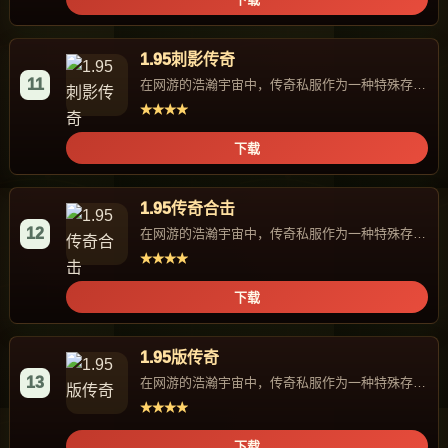
1.95刺影传奇
11
在网游的浩瀚宇宙中，传奇私服作为一种特殊存在
的形式，一直吸...
★★★★
下载
1.95传奇合击
12
在网游的浩瀚宇宙中，传奇私服作为一种特殊存在
的形式，一直吸...
★★★★
下载
1.95版传奇
13
在网游的浩瀚宇宙中，传奇私服作为一种特殊存在
的形式，一直吸...
★★★★
下载