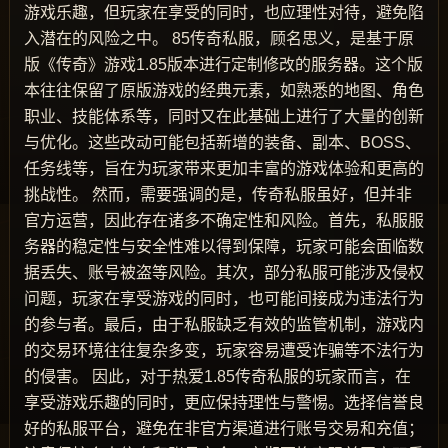
游戏乐趣，但玩家在享受的同时，也应理性对待，避免陷
入潜在的风险之中。 85传奇私服，顾名思义，是基于原
版《传奇》游戏1.85版本进行定制修改的服务器。这个版
本往往保留了原版游戏的经典元素，如熟悉的地图、角色
职业、技能体系等，同时又在此基础上进行了大量的创新
与优化。这些改动可能包括新增的装备、副本、BOSS、
任务线等，旨在为玩家带来更加丰富的游戏体验和更高的
挑战性。 然而，需要强调的是，传奇私服虽好，但并非
官方运营，因此存在诸多不确定性和风险。首先，私服服
务器的稳定性与安全性难以得到保障，玩家可能会面临数
据丢失、账号被盗等风险。其次，部分私服可能涉及侵权
问题，玩家在享受游戏的同时，也可能间接成为违法行为
的参与者。最后，由于私服缺乏有效的监管机制，游戏内
的交易环境往往复杂多变，玩家容易遭受诈骗等不法行为
的侵害。 因此，对于热爱1.85传奇私服的玩家而言，在
享受游戏乐趣的同时，更应保持理性与警惕。选择信誉良
好的私服平台，避免在非官方渠道进行账号交易和充值；