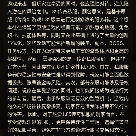
游戏乐趣，但玩家在享受的同时，也应理性对待，避免陷
入潜在的风险之中。 85传奇私服，顾名思义，是基于原
版《传奇》游戏1.85版本进行定制修改的服务器。这个版
本往往保留了原版游戏的经典元素，如熟悉的地图、角色
职业、技能体系等，同时又在此基础上进行了大量的创新
与优化。这些改动可能包括新增的装备、副本、BOSS、
任务线等，旨在为玩家带来更加丰富的游戏体验和更高的
挑战性。 然而，需要强调的是，传奇私服虽好，但并非
官方运营，因此存在诸多不确定性和风险。首先，私服服
务器的稳定性与安全性难以得到保障，玩家可能会面临数
据丢失、账号被盗等风险。其次，部分私服可能涉及侵权
问题，玩家在享受游戏的同时，也可能间接成为违法行为
的参与者。最后，由于私服缺乏有效的监管机制，游戏内
的交易环境往往复杂多变，玩家容易遭受诈骗等不法行为
的侵害。 因此，对于热爱1.85传奇私服的玩家而言，在
享受游戏乐趣的同时，更应保持理性与警惕。选择信誉良
好的私服平台，避免在非官方渠道进行账号交易和充值；