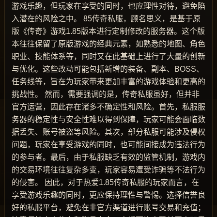
游戏乐趣，但玩家在享受的同时，也应理性对待，避免陷
入潜在的风险之中。 85传奇私服，顾名思义，是基于原
版《传奇》游戏1.85版本进行定制修改的服务器。这个版
本往往保留了原版游戏的经典元素，如熟悉的地图、角色
职业、技能体系等，同时又在此基础上进行了大量的创新
与优化。这些改动可能包括新增的装备、副本、BOSS、
任务线等，旨在为玩家带来更加丰富的游戏体验和更高的
挑战性。 然而，需要强调的是，传奇私服虽好，但并非
官方运营，因此存在诸多不确定性和风险。首先，私服服
务器的稳定性与安全性难以得到保障，玩家可能会面临数
据丢失、账号被盗等风险。其次，部分私服可能涉及侵权
问题，玩家在享受游戏的同时，也可能间接成为违法行为
的参与者。最后，由于私服缺乏有效的监管机制，游戏内
的交易环境往往复杂多变，玩家容易遭受诈骗等不法行为
的侵害。 因此，对于热爱1.85传奇私服的玩家而言，在
享受游戏乐趣的同时，更应保持理性与警惕。选择信誉良
好的私服平台，避免在非官方渠道进行账号交易和充值；