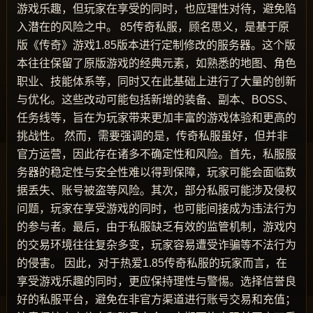
游戏乐趣，但玩家在享受的同时，也应理性对待，避免陷
入潜在的风险之中。 85传奇私服，顾名思义，是基于原
版《传奇》游戏1.85版本进行定制修改的服务器。这个版
本往往保留了原版游戏的经典元素，如熟悉的地图、角色
职业、技能体系等，同时又在此基础上进行了大量的创新
与优化。这些改动可能包括新增的装备、副本、BOSS、
任务线等，旨在为玩家带来更加丰富的游戏体验和更高的
挑战性。 然而，需要强调的是，传奇私服虽好，但并非
官方运营，因此存在诸多不确定性和风险。首先，私服服
务器的稳定性与安全性难以得到保障，玩家可能会面临数
据丢失、账号被盗等风险。其次，部分私服可能涉及侵权
问题，玩家在享受游戏的同时，也可能间接成为违法行为
的参与者。最后，由于私服缺乏有效的监管机制，游戏内
的交易环境往往复杂多变，玩家容易遭受诈骗等不法行为
的侵害。 因此，对于热爱1.85传奇私服的玩家而言，在
享受游戏乐趣的同时，更应保持理性与警惕。选择信誉良
好的私服平台，避免在非官方渠道进行账号交易和充值；