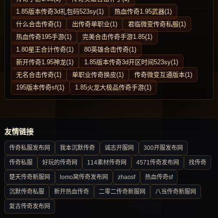
1.85版本传奇3d礼包码523sy(1)
热血传奇1.95武器(1)
什么合击传奇(1)
出传奇单职业(1)
君临微变传奇私服(1)
热血传奇195手游(1)
完美合击传奇手游1.85(1)
1.80星王合计传奇(1)
80英雄合击传奇(1)
新开传奇1.95神龙(1)
1.85版本传奇3d开区时间523sy(1)
无名合击传奇(1)
单职业传奇换皮(1)
传奇微变互通版本(1)
195版本传奇sf(1)
1.85火龙大极品传奇手游(1)
友情链接
传奇私服发布网
我本沉默传奇
诚志开服网
300开服发布网
传奇私服
好玩的传奇网
114素材传奇网
4571传奇发布网
找传奇
楚天传奇新服网
lomo窝传奇发布网
zhaosf
热血传奇sf
沉默传奇私服
新开热血传奇
二零二传奇新服网
八当传奇新服网
复古传奇发布网