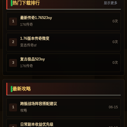
热门下载排行
显示更多
最新传奇1.76523sy
1
0次
176传奇
1.76版本传奇微变
2
0次
变态传奇sf
复古极品523sy
3
0次
176传奇
最新攻略
跨服战场阵容搭配建议
1
06-15
攻略
日常副本收益优先级