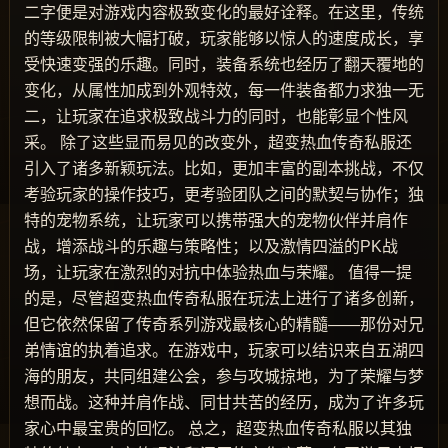
二字便是对游戏内容极致变化的最好诠释。在这里，传统
的等级限制被大幅打破，玩家能够以惊人的速度成长，享
受快速变强的乐趣。同时，装备系统也经历了翻天覆地的
变化，从属性加成到外观特效，每一件装备都力求独一无
二，让玩家在追求极致战斗力的同时，也能彰显个性风
采。 除了这些显而易见的改变外，超变热血传奇私服还
引入了诸多新颖玩法。比如，更加丰富的副本挑战，不仅
考验玩家的操作技巧，更考验团队之间的默契与协作；独
特的宠物系统，让玩家可以携带强大的宠物伙伴并肩作
战，增添战斗的乐趣与策略性；以及激情四溢的PK战
场，让玩家在激烈的对抗中体验热血与荣耀。 值得一提
的是，尽管超变热血传奇私服在玩法上进行了诸多创新，
但它依然保留了传奇系列游戏最核心的精髓——那份对兄
弟情谊的执着追求。在游戏中，玩家可以结识来自五湖四
海的朋友，共同组建公会，参与攻城掠地，为了荣耀与梦
想而战。这种并肩作战、同甘共苦的经历，成为了许多玩
家心中最宝贵的回忆。 总之，超变热血传奇私服以其独