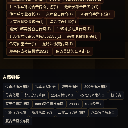
1.95版本神龙合击传奇手游(1)
最新英雄合击传奇(1)
传奇单职业摆摊(1)
久睦合击传奇(1)
195传奇手游下载(1)
天堂青鳞微变传奇(1)
暗金传奇1.80(1)
盛大1.85英雄合击传奇(1)
1.95神龙皓月传奇(1)
1.85版本传奇3d国际版523sy(1)
恶魔单职业传奇(1)
传奇仙皇合击(1)
龙吟决微变传奇(1)
糖果传奇夜间模式195(1)
传奇英雄怎么合击(1)
友情链接
传奇私服发布网
我本沉默传奇
诚志开服网
300开服发布网
传奇私服
好玩的传奇网
114素材传奇网
4571传奇发布网
找传奇
楚天传奇新服网
lomo窝传奇发布网
zhaosf
热血传奇sf
沉默传奇私服
新开热血传奇
二零二传奇新服网
八当传奇新服网
复古传奇发布网