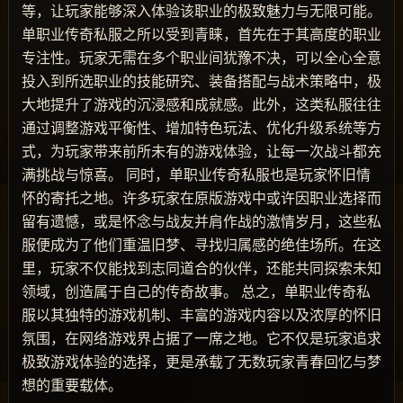
等，让玩家能够深入体验该职业的极致魅力与无限可能。
单职业传奇私服之所以受到青睐，首先在于其高度的职业
专注性。玩家无需在多个职业间犹豫不决，可以全心全意
投入到所选职业的技能研究、装备搭配与战术策略中，极
大地提升了游戏的沉浸感和成就感。此外，这类私服往往
通过调整游戏平衡性、增加特色玩法、优化升级系统等方
式，为玩家带来前所未有的游戏体验，让每一次战斗都充
满挑战与惊喜。 同时，单职业传奇私服也是玩家怀旧情
怀的寄托之地。许多玩家在原版游戏中或许因职业选择而
留有遗憾，或是怀念与战友并肩作战的激情岁月，这些私
服便成为了他们重温旧梦、寻找归属感的绝佳场所。在这
里，玩家不仅能找到志同道合的伙伴，还能共同探索未知
领域，创造属于自己的传奇故事。 总之，单职业传奇私
服以其独特的游戏机制、丰富的游戏内容以及浓厚的怀旧
氛围，在网络游戏界占据了一席之地。它不仅是玩家追求
极致游戏体验的选择，更是承载了无数玩家青春回忆与梦
想的重要载体。