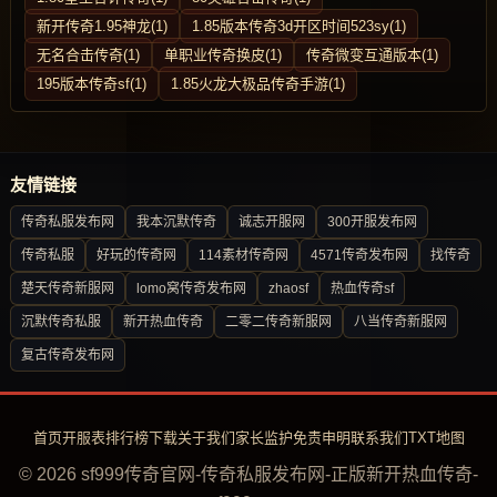
新开传奇1.95神龙(1)
1.85版本传奇3d开区时间523sy(1)
无名合击传奇(1)
单职业传奇换皮(1)
传奇微变互通版本(1)
195版本传奇sf(1)
1.85火龙大极品传奇手游(1)
友情链接
传奇私服发布网
我本沉默传奇
诚志开服网
300开服发布网
传奇私服
好玩的传奇网
114素材传奇网
4571传奇发布网
找传奇
楚天传奇新服网
lomo窝传奇发布网
zhaosf
热血传奇sf
沉默传奇私服
新开热血传奇
二零二传奇新服网
八当传奇新服网
复古传奇发布网
首页
开服表
排行榜
下载
关于我们
家长监护
免责申明
联系我们
TXT地图
© 2026 sf999传奇官网-传奇私服发布网-正版新开热血传奇-