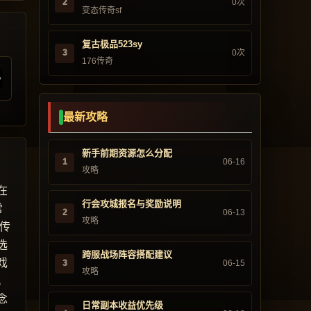
2
0次
变态传奇sf
复古极品523sy
3
0次
176传奇
最新攻略
新手前期资源怎么分配
1
06-16
攻略
在
行会攻城报名与奖励说明
常
2
06-13
攻略
传
选
跨服战场阵容搭配建议
戏
3
06-15
攻略
。
念
日常副本收益优先级