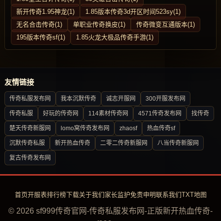
新开传奇1.95神龙(1)
1.85版本传奇3d开区时间523sy(1)
无名合击传奇(1)
单职业传奇换皮(1)
传奇微变互通版本(1)
195版本传奇sf(1)
1.85火龙大极品传奇手游(1)
友情链接
传奇私服发布网
我本沉默传奇
诚志开服网
300开服发布网
传奇私服
好玩的传奇网
114素材传奇网
4571传奇发布网
找传奇
楚天传奇新服网
lomo窝传奇发布网
zhaosf
热血传奇sf
沉默传奇私服
新开热血传奇
二零二传奇新服网
八当传奇新服网
复古传奇发布网
首页
开服表
排行榜
下载
关于我们
家长监护
免责申明
联系我们
TXT地图
© 2026 sf999传奇官网-传奇私服发布网-正版新开热血传奇-