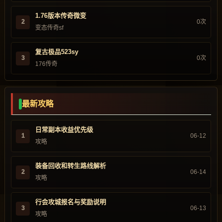
1.76版本传奇微变
2
0次
变态传奇sf
复古极品523sy
3
0次
176传奇
最新攻略
日常副本收益优先级
1
06-12
攻略
装备回收和转生路线解析
2
06-14
攻略
行会攻城报名与奖励说明
3
06-13
攻略