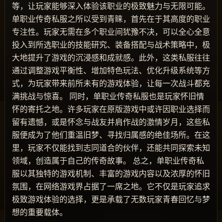
等，让玩家能够深入体验该职业的极致魅力与无限可能。
单职业传奇私服之所以受到青睐，首先在于其高度的职业
专注性。玩家无需在多个职业间犹豫不决，可以全心全意
投入到所选职业的技能研究、装备搭配与战术策略中，极
大地提升了游戏的沉浸感和成就感。此外，这类私服往往
通过调整游戏平衡性、增加特色玩法、优化升级系统等方
式，为玩家带来前所未有的游戏体验，让每一次战斗都充
满挑战与惊喜。 同时，单职业传奇私服也是玩家怀旧情
怀的寄托之地。许多玩家在原版游戏中或许因职业选择而
留有遗憾，或是怀念与战友并肩作战的激情岁月，这些私
服便成为了他们重温旧梦、寻找归属感的绝佳场所。在这
里，玩家不仅能找到志同道合的伙伴，还能共同探索未知
领域，创造属于自己的传奇故事。 总之，单职业传奇私
服以其独特的游戏机制、丰富的游戏内容以及浓厚的怀旧
氛围，在网络游戏界占据了一席之地。它不仅是玩家追求
极致游戏体验的选择，更是承载了无数玩家青春回忆与梦
想的重要载体。