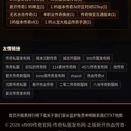
新开传奇1.95神龙(1)
1.85版本传奇3d开区时间523sy(1)
无名合击传奇(1)
单职业传奇换皮(1)
传奇微变互通版本(1)
195版本传奇sf(1)
1.85火龙大极品传奇手游(1)
友情链接
传奇私服发布网
我本沉默传奇
诚志开服网
300开服发布网
传奇私服
好玩的传奇网
114素材传奇网
4571传奇发布网
找传奇
楚天传奇新服网
lomo窝传奇发布网
zhaosf
热血传奇sf
沉默传奇私服
新开热血传奇
二零二传奇新服网
八当传奇新服网
复古传奇发布网
首页
开服表
排行榜
下载
关于我们
家长监护
免责申明
联系我们
TXT地图
© 2026 sf999传奇官网-传奇私服发布网-正版新开热血传奇-