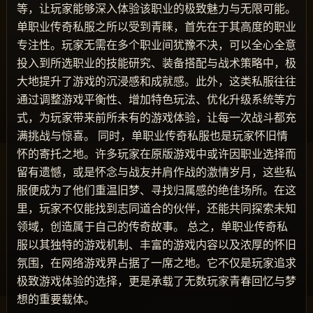
等，让玩家能够深入体验该职业的极致魅力与无限可能。
单职业传奇私服之所以受到青睐，首先在于其高度的职业
专注性。玩家无需在多个职业间犹豫不决，可以全心全意
投入到所选职业的技能研究、装备搭配与战术策略中，极
大地提升了游戏的沉浸感和成就感。此外，这类私服往往
通过调整游戏平衡性、增加特色玩法、优化升级系统等方
式，为玩家带来前所未有的游戏体验，让每一次战斗都充
满挑战与惊喜。 同时，单职业传奇私服也是玩家怀旧情
怀的寄托之地。许多玩家在原版游戏中或许因职业选择而
留有遗憾，或是怀念与战友并肩作战的激情岁月，这些私
服便成为了他们重温旧梦、寻找归属感的绝佳场所。在这
里，玩家不仅能找到志同道合的伙伴，还能共同探索未知
领域，创造属于自己的传奇故事。 总之，单职业传奇私
服以其独特的游戏机制、丰富的游戏内容以及浓厚的怀旧
氛围，在网络游戏界占据了一席之地。它不仅是玩家追求
极致游戏体验的选择，更是承载了无数玩家青春回忆与梦
想的重要载体。