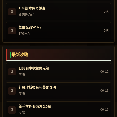
1.76版本传奇微变
2
0次
变态传奇sf
复古极品523sy
3
0次
176传奇
最新攻略
日常副本收益优先级
1
06-12
攻略
行会攻城报名与奖励说明
2
06-13
攻略
新手前期资源怎么分配
3
06-16
攻略