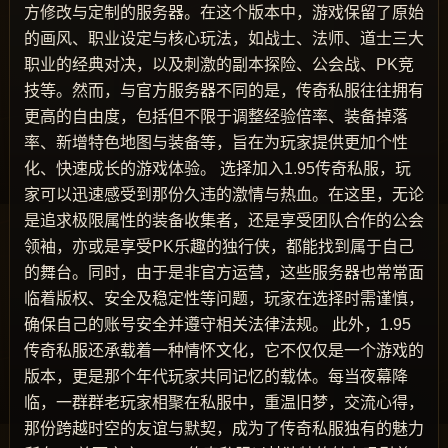
方修改与定制的服务器。在这个版本中，游戏保留了原始
的画风、职业设定与核心玩法，如战士、法师、道士三大
职业的经典对决，以及刺激的副本探险、公会战、PK竞
技等。然而，与官方服务器不同的是，传奇私服往往拥有
更高的自由度，包括但不限于调整经验倍率、装备掉落
率、新增特色地图与装备等，旨在为玩家提供更加个性
化、快速成长的游戏体验。 选择加入1.95传奇私服，玩
家可以迅速感受到那份久违的激情与热血。在这里，无论
是追求极限属性的装备收集者，还是享受团队合作的公会
领袖，亦或是享受PK乐趣的独行侠，都能找到属于自己
的舞台。同时，由于是非官方运营，这些服务器也常常面
临着版权、安全及稳定性等问题，玩家在选择时需谨慎，
确保自己的账号安全并遵守相关法律法规。 此外，1.95
传奇私服还承载着一种情怀文化，它不仅仅是一个游戏的
版本，更是那个年代玩家共同记忆的载体。每当夜幕降
临，一群群老玩家相聚在私服中，重温旧梦，交流心得，
那份跨越时空的友谊与默契，成为了传奇私服独有的魅力