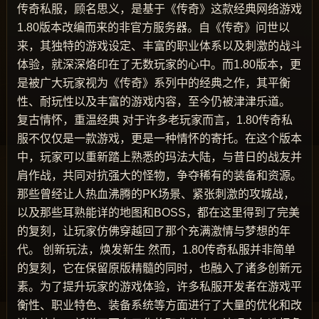
传奇私服，顾名思义，是基于《传奇》这款经典网络游戏
1.80版本改编而来的非官方服务器。自《传奇》问世以
来，其独特的游戏设定、丰富的职业体系以及刺激的战斗
体验，就深深烙印在了无数玩家的心中。而1.80版本，更
是被广大玩家视为《传奇》系列中的经典之作，其平衡
性、耐玩性以及丰富的游戏内容，至今仍被津津乐道。
复古情怀，重温经典 对于许多老玩家而言，1.80传奇私
服不仅仅是一款游戏，更是一种情怀的寄托。在这个版本
中，玩家可以重新踏上熟悉的玛法大陆，与昔日的战友并
肩作战，共同对抗强大的怪物，争夺稀有的装备和资源。
那些曾经让人热血沸腾的PK场景、紧张刺激的攻城战，
以及那些耳熟能详的地图和BOSS，都在这里得到了完美
的复刻，让玩家仿佛穿越回了那个充满激情与梦想的年
代。 创新玩法，焕发新生 然而，1.80传奇私服并非简单
的复刻，它在保留原版精髓的同时，也融入了诸多创新元
素。为了提升玩家的游戏体验，许多私服开发者在游戏平
衡性、职业特色、装备系统等方面进行了大量的优化和改