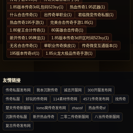
1.85版本传奇3d礼包码523sy(1)
热血传奇1.95武器(1)
什么合击传奇(1)
出传奇单职业(1)
君临微变传奇私服(1)
热血传奇195手游(1)
完美合击传奇手游1.85(1)
1.80星王合计传奇(1)
80英雄合击传奇(1)
新开传奇1.95神龙(1)
1.85版本传奇3d开区时间523sy(1)
无名合击传奇(1)
单职业传奇换皮(1)
传奇微变互通版本(1)
195版本传奇sf(1)
1.85火龙大极品传奇手游(1)
友情链接
传奇私服发布网
我本沉默传奇
诚志开服网
300开服发布网
传奇私服
好玩的传奇网
114素材传奇网
4571传奇发布网
找传奇
楚天传奇新服网
lomo窝传奇发布网
zhaosf
热血传奇sf
沉默传奇私服
新开热血传奇
二零二传奇新服网
八当传奇新服网
复古传奇发布网