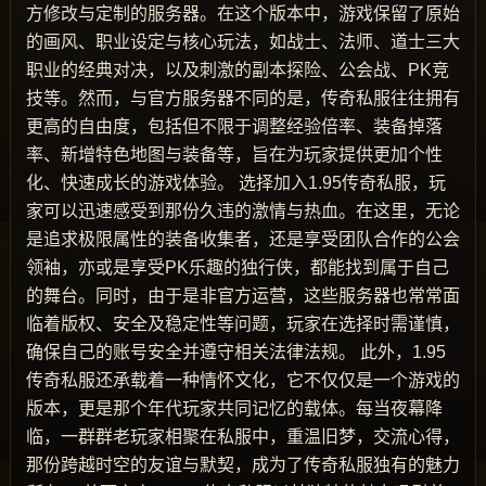
方修改与定制的服务器。在这个版本中，游戏保留了原始
的画风、职业设定与核心玩法，如战士、法师、道士三大
职业的经典对决，以及刺激的副本探险、公会战、PK竞
技等。然而，与官方服务器不同的是，传奇私服往往拥有
更高的自由度，包括但不限于调整经验倍率、装备掉落
率、新增特色地图与装备等，旨在为玩家提供更加个性
化、快速成长的游戏体验。 选择加入1.95传奇私服，玩
家可以迅速感受到那份久违的激情与热血。在这里，无论
是追求极限属性的装备收集者，还是享受团队合作的公会
领袖，亦或是享受PK乐趣的独行侠，都能找到属于自己
的舞台。同时，由于是非官方运营，这些服务器也常常面
临着版权、安全及稳定性等问题，玩家在选择时需谨慎，
确保自己的账号安全并遵守相关法律法规。 此外，1.95
传奇私服还承载着一种情怀文化，它不仅仅是一个游戏的
版本，更是那个年代玩家共同记忆的载体。每当夜幕降
临，一群群老玩家相聚在私服中，重温旧梦，交流心得，
那份跨越时空的友谊与默契，成为了传奇私服独有的魅力