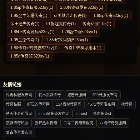
1.85ip传奇私服523sy(1)
1.80传奇sf发布523sy(1)
1.95金牛荣耀传奇(1)
sf英雄合击传奇(1)
1.85ip传奇523sy(1)
帝王迷失传奇(1)
01折超变传奇(1)
传奇私服1.95(1)
1.85h5传奇源码523sy(1)
1.76版传奇523sy(1)
1.95玉兔传奇(1)
1.85d传奇视频523sy(1)
1.80传奇sf登录器523sy(1)
传奇1.95神龙版本(1)
1.85d传奇3D523sy(1)
友情链接
传奇私服发布网
我本沉默传奇
诚志开服网
300开服发布网
传奇私服
好玩的传奇网
114素材传奇网
4571传奇发布网
找传奇
楚天传奇新服网
lomo窝传奇发布网
zhaosf
热血传奇sf
沉默传奇私服
新开热血传奇
二零二传奇新服网
八当传奇新服网
复古传奇发布网