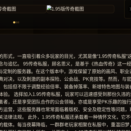
形式，一直吸引着众多玩家的目光，尤其是像“1.95传奇私服”
与追忆。 95传奇私服，顾名思义，是基于《热血传奇》这一
改与定制的服务器。在这个版本中，游戏保留了原始的画风、职业
典对决，以及刺激的副本探险、公会战、PK竞技等。然而，与
，包括但不限于调整经验倍率、装备掉落率、新增特色地图与装
验。 选择加入1.95传奇私服，玩家可以迅速感受到那份久违的
集者，还是享受团队合作的公会领袖，亦或是享受PK乐趣的独
方运营，这些服务器也常常面临着版权、安全及稳定性等问题，
法律法规。 此外，1.95传奇私服还承载着一种情怀文化，它不
的载体。每当夜幕降临，一群群老玩家相聚在私服中，重温旧梦