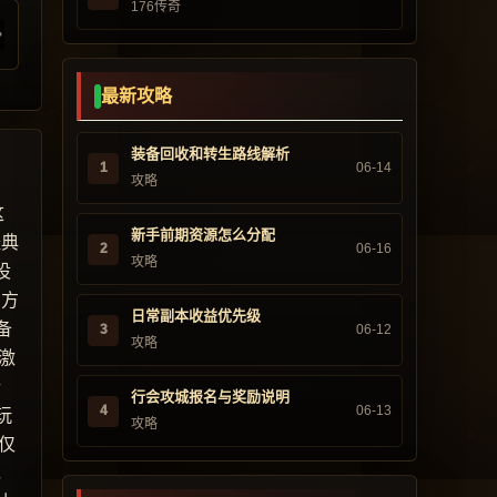
176传奇
最新攻略
装备回收和转生路线解析
1
06-14
攻略
这
新手前期资源怎么分配
经典
2
06-16
攻略
设
官方
日常副本收益优先级
备
3
06-12
攻略
激
行
行会攻城报名与奖励说明
4
06-13
玩
攻略
仅
，