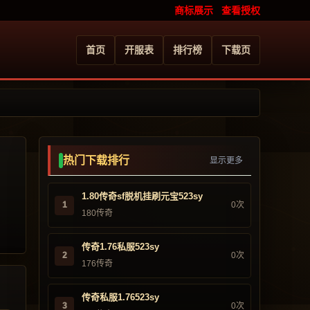
商标展示
查看授权
首页
开服表
排行榜
下载页
热门下载排行
显示更多
1.80传奇sf脱机挂刷元宝523sy
1
0次
180传奇
传奇1.76私服523sy
2
0次
176传奇
传奇私服1.76523sy
3
0次