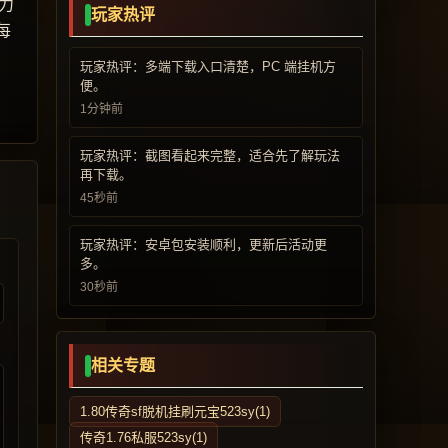
力
玩家热评
每
玩家热评：多端下载入口清楚，PC 端挂机方
便。
1分钟前
玩家热评：截图看起来完整，适合先了解玩法
再下载。
45秒前
玩家热评：安卓包安装顺利，更新后活动更
多。
30秒前
相关专题
1.80传奇sf脱机挂刷元宝523sy(1)
传奇1.76私服523sy(1)