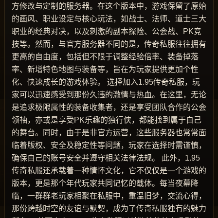
方修改与定制的服务器。在这个版本中，游戏保留了原始
的画风、职业设定与核心玩法，如战士、法师、道士三大
职业的经典对决，以及刺激的副本探险、公会战、PK竞
技等。然而，与官方服务器不同的是，传奇私服往往拥有
更高的自由度，包括但不限于调整经验倍率、装备掉落
率、新增特色地图与装备等，旨在为玩家提供更加个性
化、快速成长的游戏体验。 选择加入1.95传奇私服，玩
家可以迅速感受到那份久违的激情与热血。在这里，无论
是追求极限属性的装备收集者，还是享受团队合作的公会
领袖，亦或是享受PK乐趣的独行侠，都能找到属于自己
的舞台。同时，由于是非官方运营，这些服务器也常常面
临着版权、安全及稳定性等问题，玩家在选择时需谨慎，
确保自己的账号安全并遵守相关法律法规。 此外，1.95
传奇私服还承载着一种情怀文化，它不仅仅是一个游戏的
版本，更是那个年代玩家共同记忆的载体。每当夜幕降
临，一群群老玩家相聚在私服中，重温旧梦，交流心得，
那份跨越时空的友谊与默契，成为了传奇私服独有的魅力