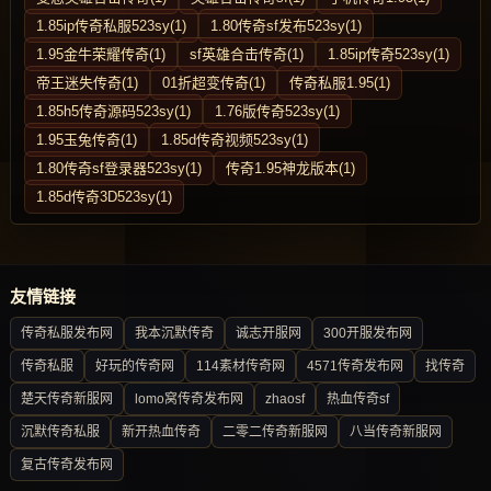
1.85ip传奇私服523sy(1)
1.80传奇sf发布523sy(1)
1.95金牛荣耀传奇(1)
sf英雄合击传奇(1)
1.85ip传奇523sy(1)
帝王迷失传奇(1)
01折超变传奇(1)
传奇私服1.95(1)
1.85h5传奇源码523sy(1)
1.76版传奇523sy(1)
1.95玉兔传奇(1)
1.85d传奇视频523sy(1)
1.80传奇sf登录器523sy(1)
传奇1.95神龙版本(1)
1.85d传奇3D523sy(1)
友情链接
传奇私服发布网
我本沉默传奇
诚志开服网
300开服发布网
传奇私服
好玩的传奇网
114素材传奇网
4571传奇发布网
找传奇
楚天传奇新服网
lomo窝传奇发布网
zhaosf
热血传奇sf
沉默传奇私服
新开热血传奇
二零二传奇新服网
八当传奇新服网
复古传奇发布网