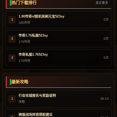
热门下载排行
显示更多
1.80传奇sf脱机挂刷元宝523sy
1
0次
180传奇
传奇1.76私服523sy
2
0次
176传奇
传奇私服1.76523sy
3
0次
176传奇
最新攻略
行会攻城报名与奖励说明
1
06-13
攻略
跨服战场阵容搭配建议