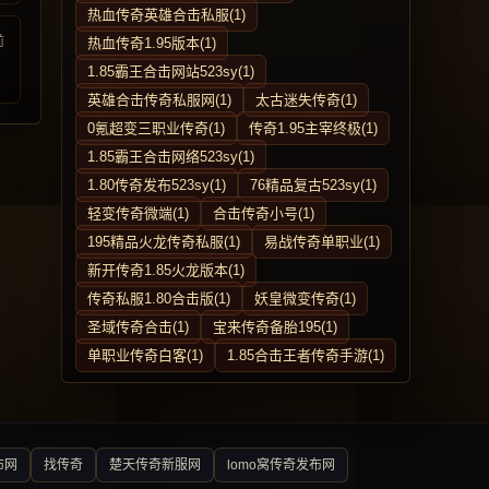
热血传奇英雄合击私服(1)
前
热血传奇1.95版本(1)
1.85霸王合击网站523sy(1)
英雄合击传奇私服网(1)
太古迷失传奇(1)
0氪超变三职业传奇(1)
传奇1.95主宰终极(1)
1.85霸王合击网络523sy(1)
1.80传奇发布523sy(1)
76精品复古523sy(1)
轻变传奇微端(1)
合击传奇小号(1)
195精品火龙传奇私服(1)
易战传奇单职业(1)
新开传奇1.85火龙版本(1)
传奇私服1.80合击版(1)
妖皇微变传奇(1)
圣域传奇合击(1)
宝来传奇备胎195(1)
单职业传奇白客(1)
1.85合击王者传奇手游(1)
布网
找传奇
楚天传奇新服网
lomo窝传奇发布网