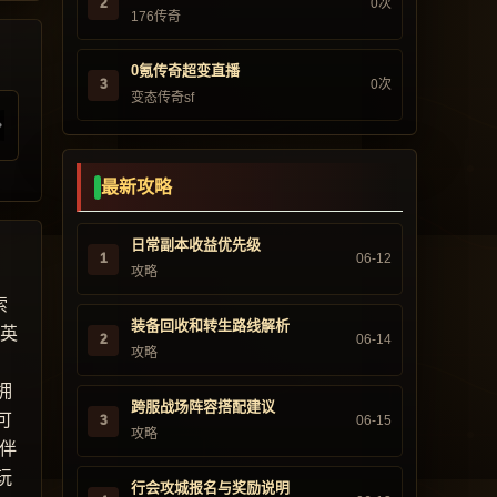
2
0次
176传奇
0氪传奇超变直播
3
0次
变态传奇sf
最新攻略
日常副本收益优先级
1
06-12
攻略
索
装备回收和转生路线解析
“英
2
06-14
攻略
，
拥
跨服战场阵容搭配建议
可
3
06-15
攻略
伴
玩
行会攻城报名与奖励说明