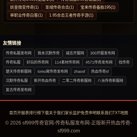
妖皇微变传奇(1)
圣域传奇合击(1)
宝来传奇备胎195(1)
单职业传奇白客(1)
1.85合击王者传奇手游(1)
友情链接
传奇私服发布网
我本沉默传奇
诚志开服网
300开服发布网
传奇私服
好玩的传奇网
114素材传奇网
4571传奇发布网
找传奇
楚天传奇新服网
lomo窝传奇发布网
zhaosf
热血传奇sf
沉默传奇私服
新开热血传奇
二零二传奇新服网
八当传奇新服网
复古传奇发布网
首页
开服表
排行榜
下载
关于我们
家长监护
免责申明
联系我们
TXT地图
© 2026 sf999传奇官网-传奇私服发布网-正版新开热血传奇-
sf999.com