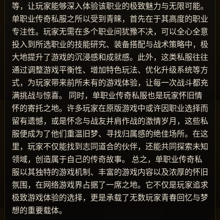
等，让玩家能够深入体验该职业的极致魅力与无限可能。
单职业传奇私服之所以受到青睐，首先在于其高度的职业
专注性。玩家无需在多个职业间犹豫不决，可以全心全意
投入到所选职业的技能研究、装备搭配与战术策略中，极
大地提升了游戏的沉浸感和成就感。此外，这类私服往往
通过调整游戏平衡性、增加特色玩法、优化升级系统等方
式，为玩家带来前所未有的游戏体验，让每一次战斗都充
满挑战与惊喜。 同时，单职业传奇私服也是玩家怀旧情
怀的寄托之地。许多玩家在原版游戏中或许因职业选择而
留有遗憾，或是怀念与战友并肩作战的激情岁月，这些私
服便成为了他们重温旧梦、寻找归属感的绝佳场所。在这
里，玩家不仅能找到志同道合的伙伴，还能共同探索未知
领域，创造属于自己的传奇故事。 总之，单职业传奇私
服以其独特的游戏机制、丰富的游戏内容以及浓厚的怀旧
氛围，在网络游戏界占据了一席之地。它不仅是玩家追求
极致游戏体验的选择，更是承载了无数玩家青春回忆与梦
想的重要载体。