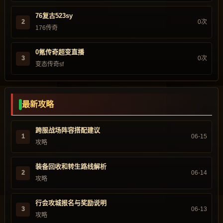
76复古523sy
2
0次
176传奇
0氪传奇超变直播
3
0次
变态传奇sf
最新攻略
跨服战场阵容搭配建议
1
06-15
攻略
装备回收和转生路线解析
2
06-14
攻略
行会攻城报名与奖励说明
3
06-13
攻略