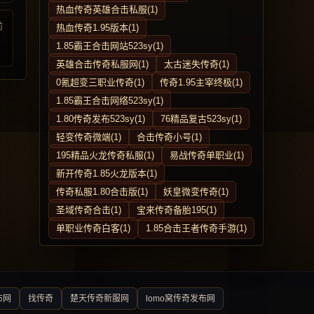
热血传奇英雄合击私服(1)
前
热血传奇1.95版本(1)
1.85霸王合击网站523sy(1)
英雄合击传奇私服网(1)
太古迷失传奇(1)
0氪超变三职业传奇(1)
传奇1.95主宰终极(1)
1.85霸王合击网络523sy(1)
1.80传奇发布523sy(1)
76精品复古523sy(1)
轻变传奇微端(1)
合击传奇小号(1)
195精品火龙传奇私服(1)
易战传奇单职业(1)
新开传奇1.85火龙版本(1)
传奇私服1.80合击版(1)
妖皇微变传奇(1)
圣域传奇合击(1)
宝来传奇备胎195(1)
单职业传奇白客(1)
1.85合击王者传奇手游(1)
布网
找传奇
楚天传奇新服网
lomo窝传奇发布网