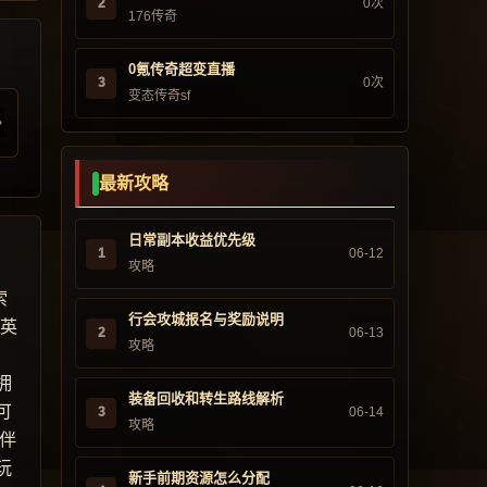
2
0次
176传奇
0氪传奇超变直播
3
0次
变态传奇sf
最新攻略
日常副本收益优先级
1
06-12
攻略
索
行会攻城报名与奖励说明
“英
2
06-13
攻略
，
拥
装备回收和转生路线解析
可
3
06-14
攻略
伴
玩
新手前期资源怎么分配