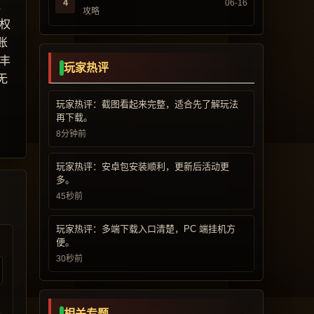
4
06-16
，
攻略
权
账
丰
玩家热评
无
玩家热评：截图看起来完整，适合先了解玩法
再下载。
8分钟前
玩家热评：安卓包安装顺利，更新后活动更
多。
45秒前
玩家热评：多端下载入口清楚，PC 端挂机方
便。
30秒前
相关专题