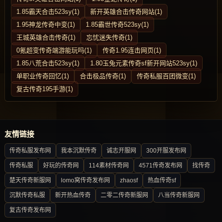
1.85霸天合击523sy(1)
新开英雄合击传奇网站(1)
1.95神龙传奇中变(1)
1.85霸世传奇523sy(1)
王城英雄合击传奇(1)
忘忧迷失传奇(1)
0氪超变传奇端游能玩吗(1)
传奇1.95连击网页(1)
1.85八荒合击523sy(1)
1.80玉兔元素传奇sf新开网站523sy(1)
单职业传奇回忆(1)
合击极品传奇(1)
传奇私服百团微变(1)
复古传奇195手游(1)
友情链接
传奇私服发布网
我本沉默传奇
诚志开服网
300开服发布网
传奇私服
好玩的传奇网
114素材传奇网
4571传奇发布网
找传奇
楚天传奇新服网
lomo窝传奇发布网
zhaosf
热血传奇sf
沉默传奇私服
新开热血传奇
二零二传奇新服网
八当传奇新服网
复古传奇发布网