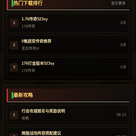
热门下载排行
显示更多
1.76传奇523sy
1
0次
176传奇
0氪超变传奇推荐
2
0次
变态传奇sf
176打金版本523sy
3
0次
176传奇
最新攻略
行会攻城报名与奖励说明
1
06-13
攻略
跨服战场阵容搭配建议