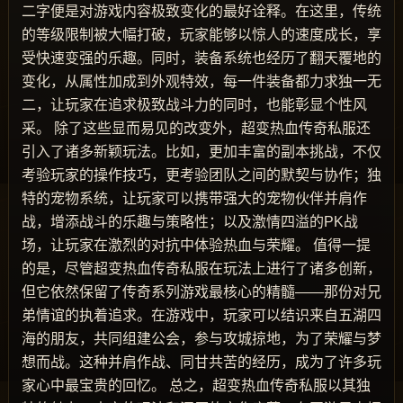
二字便是对游戏内容极致变化的最好诠释。在这里，传统
的等级限制被大幅打破，玩家能够以惊人的速度成长，享
受快速变强的乐趣。同时，装备系统也经历了翻天覆地的
变化，从属性加成到外观特效，每一件装备都力求独一无
二，让玩家在追求极致战斗力的同时，也能彰显个性风
采。 除了这些显而易见的改变外，超变热血传奇私服还
引入了诸多新颖玩法。比如，更加丰富的副本挑战，不仅
考验玩家的操作技巧，更考验团队之间的默契与协作；独
特的宠物系统，让玩家可以携带强大的宠物伙伴并肩作
战，增添战斗的乐趣与策略性；以及激情四溢的PK战
场，让玩家在激烈的对抗中体验热血与荣耀。 值得一提
的是，尽管超变热血传奇私服在玩法上进行了诸多创新，
但它依然保留了传奇系列游戏最核心的精髓——那份对兄
弟情谊的执着追求。在游戏中，玩家可以结识来自五湖四
海的朋友，共同组建公会，参与攻城掠地，为了荣耀与梦
想而战。这种并肩作战、同甘共苦的经历，成为了许多玩
家心中最宝贵的回忆。 总之，超变热血传奇私服以其独