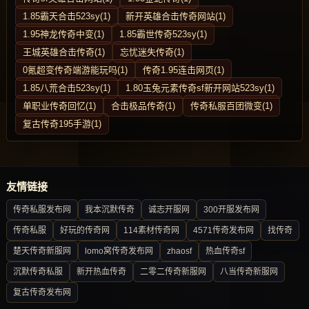
1.85霸天合击523sy(1)
新开英雄合击传奇网站(1)
1.95神龙传奇中变(1)
1.85霸世传奇523sy(1)
王城英雄合击传奇(1)
忘忧迷失传奇(1)
0氪超变传奇端游能玩吗(1)
传奇1.95连击网页(1)
1.85八荒合击523sy(1)
1.80玉兔元素传奇sf新开网站523sy(1)
单职业传奇回忆(1)
合击极品传奇(1)
传奇私服百团微变(1)
复古传奇195手游(1)
友情链接
传奇私服发布网
我本沉默传奇
诚志开服网
300开服发布网
传奇私服
好玩的传奇网
114素材传奇网
4571传奇发布网
找传奇
楚天传奇新服网
lomo窝传奇发布网
zhaosf
热血传奇sf
沉默传奇私服
新开热血传奇
二零二传奇新服网
八当传奇新服网
复古传奇发布网