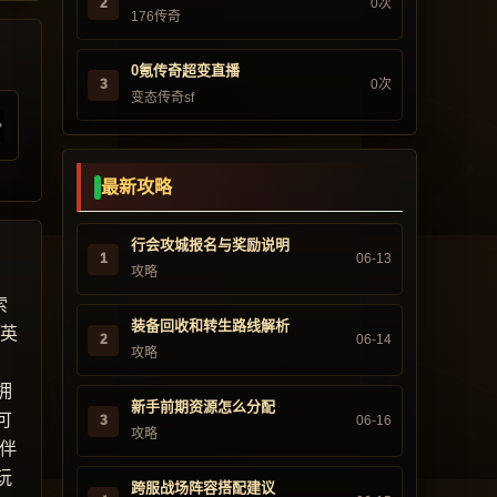
2
0次
176传奇
0氪传奇超变直播
3
0次
变态传奇sf
最新攻略
行会攻城报名与奖励说明
1
06-13
攻略
索
装备回收和转生路线解析
“英
2
06-14
攻略
，
拥
新手前期资源怎么分配
可
3
06-16
攻略
伴
玩
跨服战场阵容搭配建议