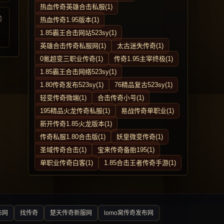
热血传奇英雄合击私服(1)
前
热血传奇1.95版本(1)
1.85霸王合击网站523sy(1)
英雄合击传奇私服网(1)
太古迷失传奇(1)
0氪超变三职业传奇(1)
传奇1.95主宰终极(1)
1.85霸王合击网络523sy(1)
1.80传奇发布523sy(1)
76精品复古523sy(1)
轻变传奇微端(1)
合击传奇小号(1)
195精品火龙传奇私服(1)
易战传奇单职业(1)
新开传奇1.85火龙版本(1)
传奇私服1.80合击版(1)
妖皇微变传奇(1)
圣域传奇合击(1)
宝来传奇备胎195(1)
单职业传奇白客(1)
1.85合击王者传奇手游(1)
布网
找传奇
楚天传奇新服网
lomo窝传奇发布网